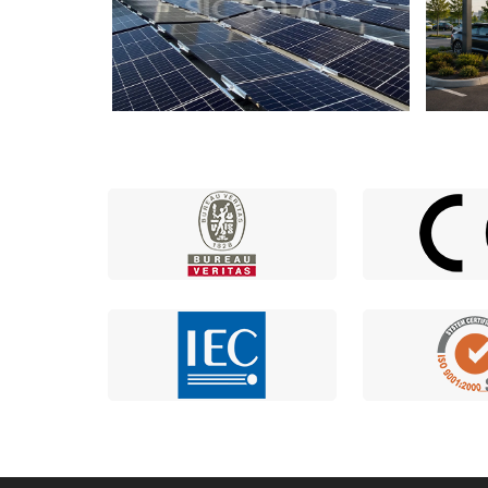
2KW Balcony Solar Panel Bracket In
20KW 
Germany
Facad
سيارات
300KW Ballast Roof Solar Mounting
 في الولايات
System In Switzerland
أمريكية