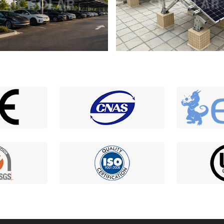
Pv Mounting Systems For
20KW Metal Roof Solar Mount
es In U.K.
Bracket In USA
أنظمة تركيب الطاقة الشمسية
نظام هياكل تركيب مواقف ال
الكهروضوئية للأسطح المسطحة بقدرة 50
الشمسية بقدرة 200 كيلوواط
كيلوواط في ماكاو، الصين
المتحدة ال