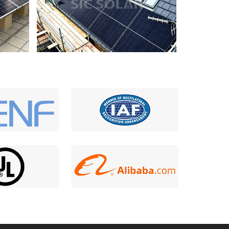
ing
600KW Ground Mounted Solar
Structure Design In Australia
تركيب حامل ألواح شمسية بقدرة 10KW
على سقف مائل في إنجلترا