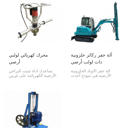
آلة حفر ركائز حلزونية
محرك كهربائي لولبي
ذات لولب أرضي
أرضي
آلة حفر الأوتاد الحلزونية
تساعدك أداة تثبيت البراغي
الأرضية هي نموذج أحدث
الأرضية الكهربائية على غرس
مصمم للمشاريع الكبيرة،
البراغي الأرضية في أنواع
وهي مخصصة لحفر الأوتاد
مختلفة من التربة بسرعة
الحلزونية.
وبشكل متساوٍ. ولهذا السبب
فهي مهمة للغاية في مشاريع
الطاقة الشمسية الكبيرة.