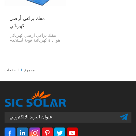
مفك براغي أرضي
كهربائي
مفك براغي أرضي كهربائي
هو أداة كهربائية قوية تُستخدم
لتثبيت براغي الأرض بكفاءة
ودقة. هذه المفكات ضرورية
لأنظمة تركيب الألواح
الشمسية، والأسوار، وغيرها
من التركيبات الأرضية التي
تتطلب أساسًا متينًا دون
مجموع
1
الصفحات
الحاجة إلى قاعدة خرسانية
تقليدية.