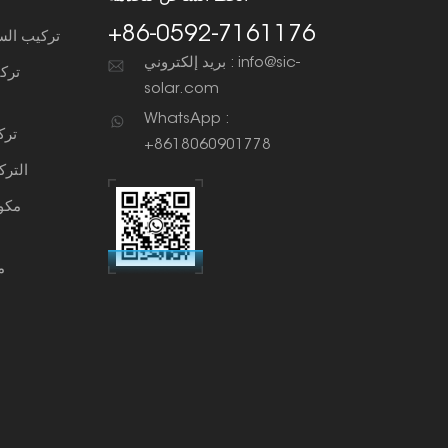
+86-0592-7161176
تركيب الس
بريد إلكتروني : info@sic-
ترك
solar.com
WhatsApp :
ترك
+8618060901778
التر
مكو
م