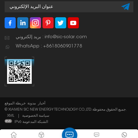
بريد إلكتروني : info@sic-solar.com
WhatsApp : +8618060901778
أخبار
مدونة
خريطة الموقع
© XIAMEN SIC NEW ENERGY TECHNOLOGY CO.,LTD. جميع الحقوق محفوظة.
سياسة الخصوصية
|
XML
IPv6 الشبكة المدعومة