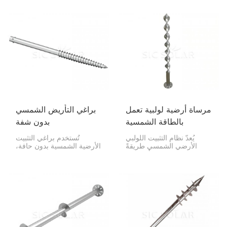
مرساة أرضية لولبية تعمل
براغي التأريض الشمسي
بالطاقة الشمسية
بدون شفة
يُعدّ نظام التثبيت اللولبي
تُستخدم براغي التثبيت
الأرضي الشمسي طريقةً
الأرضية الشمسية بدون حافة،
ممتازةً ومتينةً لبناء أساسات
والتي لا تحتوي على حافة،
لأنظمة الألواح الشمسية. فهو
كقاعدة لتثبيت أنظمة الطاقة
يُغنيك عن استخدام الخرسانة،
الشمسية المثبتة على الأرض
ويُوفّر طريقةً سريعةً وصديقةً
بإحكام. توفر هذه البراغي
للبيئة واقتصاديةً لتثبيت أنظمة
طريقة متينة وسلسة لبناء
الألواح الشمسية في مختلف
أساس متين. يمكنك تركيب
أنواع التربة.
هذه البراغي بسرعة، دون
الحاجة إلى الخرسانة. وهي
تعمل بكفاءة عالية في أنواع