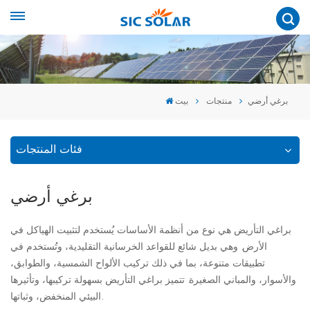
برغي أرضي
منتجات
بيت
فئات المنتجات
برغي أرضي
براغي التأريض هي نوع من أنظمة الأساسات يُستخدم لتثبيت الهياكل في
الأرض. وهي بديل شائع للقواعد الخرسانية التقليدية، وتُستخدم في
تطبيقات متنوعة، بما في ذلك تركيب الألواح الشمسية، والطوابق،
والأسوار، والمباني الصغيرة. تتميز براغي التأريض بسهولة تركيبها، وتأثيرها
البيئي المنخفض، وثباتها.