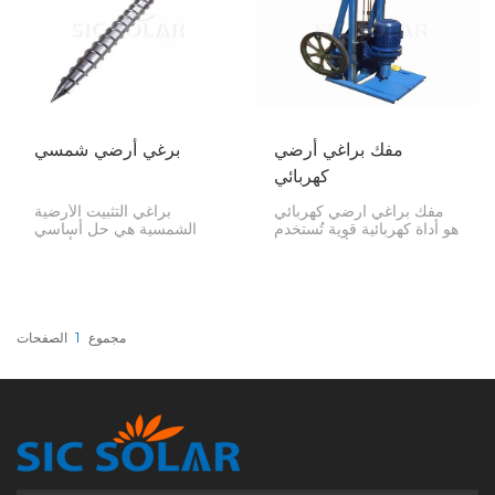
الشمسية.
مفك براغي أرضي
برغي أرضي شمسي
كهربائي
مفك براغي أرضي كهربائي
براغي التثبيت الأرضية
هو أداة كهربائية قوية تُستخدم
الشمسية هي حل أساسي
لتثبيت براغي الأرض بكفاءة
حديث مصمم لتركيب أنظمة
ودقة. هذه المفكات ضرورية
الطاقة الشمسية بسرعة
لأنظمة تركيب الألواح
وأمان. تُدفع هذه البراغي
الشمسية، والأسوار، وغيرها
مباشرة في الأرض دون
من التركيبات الأرضية التي
الحاجة إلى حفر أو صب
تتطلب أساسًا متينًا دون
خرسانة، مما يوفر أساسًا ثابتًا
مجموع
1
الصفحات
الحاجة إلى قاعدة خرسانية
للألواح الكهروضوئية المثبتة
تقليدية.
على الأرض وغيرها من
الهياكل.