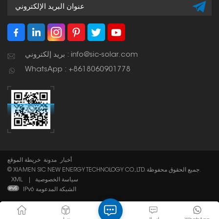
بريد إلكتروني : info@sic-solar.com
WhatsApp : +8618060901778
أخبار
مدونة
خريطة الموقع
© XIAMEN SIC NEW ENERGY TECHNOLOGY CO.,LTD. جميع الحقوق محفوظة.
سياسة الخصوصية
|
XML
IPv6 الشبكة المدعومة