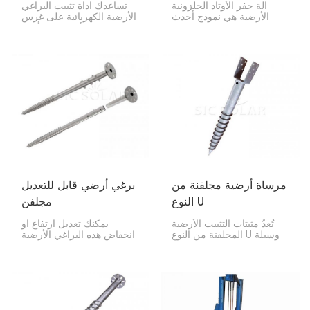
آلة حفر الأوتاد الحلزونية
تساعدك أداة تثبيت البراغي
الأرضية هي نموذج أحدث
الأرضية الكهربائية على غرس
مصمم للمشاريع الكبيرة،
البراغي الأرضية في أنواع
وهي مخصصة لحفر الأوتاد
مختلفة من التربة بسرعة
الحلزونية.
وبشكل متساوٍ. ولهذا السبب
فهي مهمة للغاية في مشاريع
الطاقة الشمسية الكبيرة.
مرساة أرضية مجلفنة من
برغي أرضي قابل للتعديل
النوع U
مجلفن
تُعدّ مثبتات التثبيت الأرضية
يمكنك تعديل ارتفاع أو
المجلفنة من النوع U وسيلة
انخفاض هذه البراغي الأرضية
قوية ومتعددة الاستخدامات
المجلفنة القابلة للتعديل حتى
لتثبيت الأشياء في الخارج.
بعد تركيبها. وهذا يُسهّل ضبط
يمكنك استخدامها لتثبيت
ارتفاعها بما يتناسب مع
الألواح الشمسية، والأسوار،
مختلف مستويات الأرض أو
والأسطح الخشبية، وغيرها من
الظروف. إنها قاعدة قوية
الهياكل الخارجية.
ومرنة، مثالية لتركيب الألواح