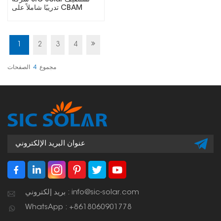
تدريبًا شاملاً على CBAM
لفريق المبيعات الدولي
1
2
3
4
مجموع
4
الصفحات
بريد إلكتروني : info@sic-solar.com
WhatsApp : +8618060901778