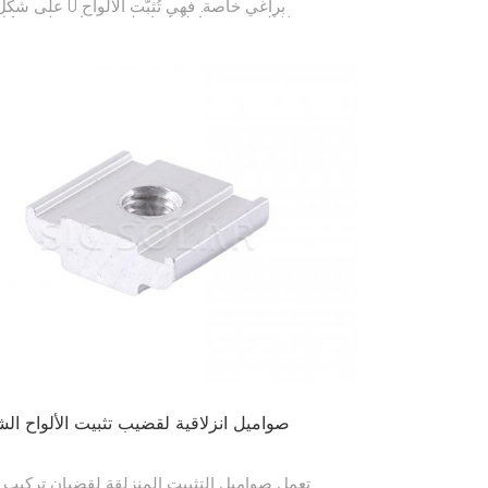
على شكل حرف U براغي خاصة. 
الشمسية وإطاراتها على قضبان على شكل حر
أنظمة الطاقة الشمسية. وتضمن هذه الصوامي
الألواح في مكانها، سواءً كانت على سطح مبنى 
ا
صواميل انزلاقية لقضيب تثبيت الألواح ال
تعمل صواميل التثبيت المنزلقة لقضبان تركيب 