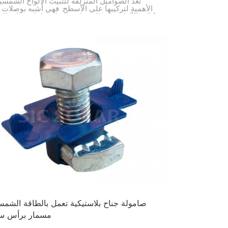
تُعدّ الصواميل المنزلقة لتثبيت الألواح الشمسية
الأهمية لتركيبها على الأسطح. فهي أشبه بوصلات
تُثبّت الألواح على القضبان، وتنزلق داخل قنوات ال
مما يُتيح لك وضعها في المكان المطلوب بدقة وسرعة.
صامولة جناح بلاستيكية تعمل بالطاقة الشمس
مسمار برأس س