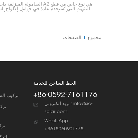
الصامولة المنزلقة ذات الكرة A2 هي نوع
التثبيت التي تُستخدم عادةً في حوامل الألواح ا
وأنظمة تركيبها. تعمل هذه الصامولة كصامولة 
عادية، بالإضافة إلى كونها قطعة صغيرة كروية 
مصممة لتكون أكثر مرونة وسهولة في التركيب، خاص
تركيب الألواح الشمسية.
مجموع
1
الصفحات
الخط الساخن للخدمة
+86-0592-7161176
تركيب الس
بريد إلكتروني : info@sic-
ترك
solar.com
WhatsApp :
ترك
+8618060901778
التر