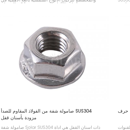
ولاذ المقاوم للصدأ SUS304، وتُستخدم
والمخصصة لتركيب الألواح الشمسية بالغة الأهمية في
لسداسي
تجميع أنظمة الألواح الشمسية. فهي تُثبّت القضبان
والمشابك والأجزاء الأخرى بإحكام. وبفضل شكلها المربع،
توفر مساحة سطح أكبر للتثبيت، مما يجعل التركيب بأكمله
أكثر قوة وأقل اهتزازًا.
صامولة شفة من الفولاذ المقاوم للصدأ SUS304
مزودة بأسنان قفل
لقنوات
صامولة شفة Solar SUS304 ذات أسنان القفل هي أداة