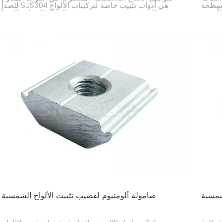
مسطحة
للصدأ SUS304 هي أدوات تثبيت خاصة لتركيبات الألواح
الشمسية. فهي تجمع بين قوة الفولاذ المقاوم للصدأ
وسهولة استخدام صواميل الجناح. كما أن الطبقة
البلاستيكية تجعل ربطها يدويًا أمرًا بسيطًا، مما يجعلها
مثالية للإصلاحات السريعة.
شمسية
صامولة ألومنيوم لقضيب تثبيت الألواح الشمسية