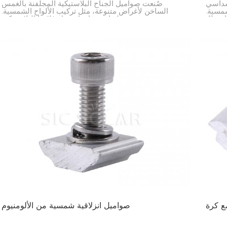
سداسي
صُنعت صواميل الجناح البلاستيكية المجلفنة بالغمس
شمسية.
الساخن لأغراض متنوعة، مثل تركيب الألواح الشمسية.
دويًا،
تتميز بسهولة استخدامها بفضل غلافها البلاستيكي
متانة.
الخارجي، ومقاومتها للصدأ بفضل وجود الفولاذ في داخلها.
ى أمان
صواميل انزلاقية شمسية من الألومنيوم