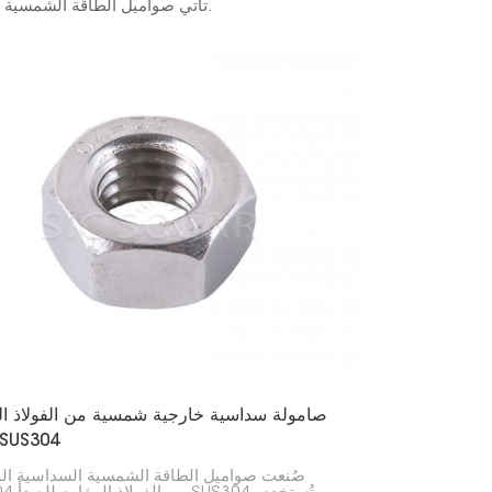
تأتي صواميل الطاقة الشمسية بأحجام وأنواع خيوط وأنماط مختلفة لتناسب أنواع التركيب والمواد المختلفة.
한국의
Melayu
Tiếng việt
صامولة سداسية خارجية شمسية من الفولاذ ال
للصدأ US304
صُنعت صواميل الطاقة الشمسية السداسية الخ