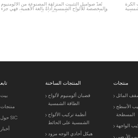
 خاص من قطع
تُعدّ صواميل التثبيت المنزلقة المصنوعة من الألومنيوم
لشمسية
والمخصصة للألواح الشمسية أداةً بالغة الأهمية، فهي جزء
منزلقة
أساسي من عملية تركيب الألواح الشمسية. صُممت هذه
الشكل،
الصواميل لتوفير اتصال آمن للألواح، كما يُمكن تعديلها
ةً عند
بسهولة. وبفضل خفة وزنها المصنوعة من الألومنيوم، تتميز
هذه الصواميل بمتانتها وتوافقها مع معظم قضبان التثبيت
الشمسية، ولذلك يُفضلها الكثيرون في تركيب الألواح
الشمسية على الأسطح والأرض.
منتجات
المنتجات الساخنة
تابعن
قف المائل
قضبان ألومنيوم لألواح
بيت
الطاقة الشمسية
يب الأسطح
منتجات
المسطحة
أنظمة تركيب الألواح
حول SIC
الشمسية على الحائط
يب الواجهة
أخبار
هيكل أحادي الوجه مزود
كيب الأرضي