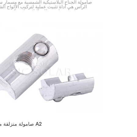
صامولة الجناح البلاستيكية الشمسية مع مسمار 
الرأس هي أداة تثبيت عملية لتركيب الألواح ال
تتميز بصامولة جناح مغطاة بالبلاستيك يمكن شدها ي
بالإضافة إلى مسمار سداسي الرأس لمزيد من ال
الهدف منها هو تسهيل عملية التركيب والحفاظ عل
الألواح الشمسية.
صامولة منزلقة مع كرة A2