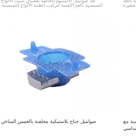
 بالغة
تُعدّ صواميل الألمنيوم الخاصة بقضبان تثبيت الألواح
 صغيرة
الشمسية بالغة الأهمية لتركيب أنظمة الألواح الشمسية.
قضبان،
فهي تُثبّت الألواح على القضبان، مما يضمن ثباتها في
مكانها، سواءً على منزل أو منشأة تجارية.
ية مع
صواميل جناح بلاستيكية مجلفنة بالغمس الساخن
داسي