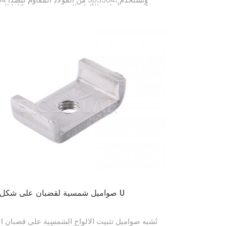
SUS304 من الف
بكثرة في أنظمة الألواح الشمسية. يتيح شكلها ا
سهولة ربطها باستخدام الأدوات العادية.
صواميل شمسية لقضبان على شكل حرف U
تُشبه صواميل تثبيت الألواح الشمسية على قضبان ا