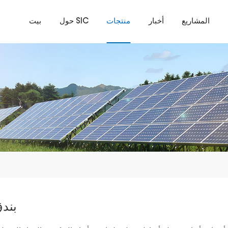
المشاريع
أخبار
منتجات
حول SIC
بيت
بند