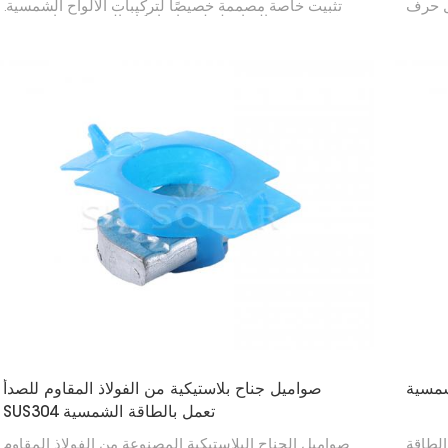
فهي تُثبّت الألواح
تثبيت خاصة مصممة خصيصًا لتركيبات الألواح الشمسية.
ف U في
صُممت هذه الصامولة لضمان إحكام التثبيت وثباته. تتميز
ل بقاء
بشفة تساعد على توزيع الضغط وأسنان مانعة للانزلاق،
أو على
مما يضمن بقاء الألواح الشمسية ثابتة لسنوات طويلة.
لأرض.
شمسية
صواميل جناح بلاستيكية من الفولاذ المقاوم للصدأ
SUS304 تعمل بالطاقة الشمسية
الطاقة
صواميل الجناح البلاستيكية المصنوعة من الفولاذ المقاوم