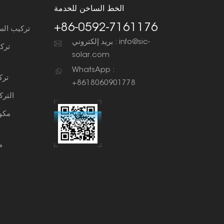
الخط الساخن للخدمة
+86-0592-7161176
تركيب الس
بريد إلكتروني : info@sic-
ترك
solar.com
WhatsApp :
ترك
+8618060901778
التر
مكو
م