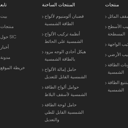
منتجات
المنتجات الساخنة
تابعن
قف المائل
قضبان ألومنيوم لألواح
بيت
الطاقة الشمسية
يب الأسطح
منتجات
المسطحة
أنظمة تركيب الألواح
حول SIC
الشمسية على الحائط
يب الواجهة
أخبار
هيكل أحادي الوجه مزود
كيب الأرضي
مدونة
بالطاقة الشمسية
نات الطاقة
خريطة الموقع
حامل إمالة الألواح
الشمسية
الشمسية القابل للتعديل
تتبع الطاقة
حوامل ألواح الطاقة
الشمسية
الشمسية لأسقف البلاط
حامل لوحة الطاقة
الشمسية القابل للطي
والتعديل