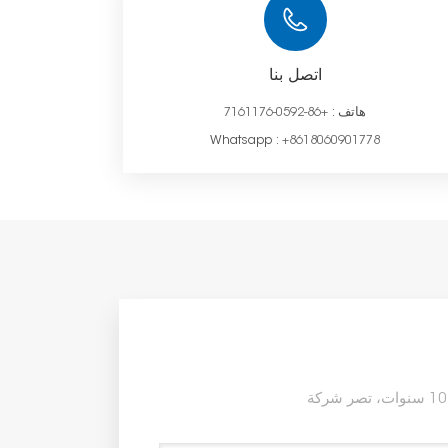
اتصل بنا
هاتف :
+86-0592-7161176
Whatsapp :
+8618060901778