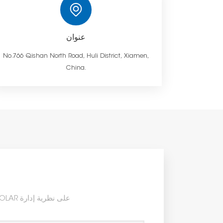
한국의
عنوان
Melayu
No.766 Qishan North Road, Huli District, Xiamen,
China.
Tiếng việt
مع فريق محترف من ذوي الخبرة في مجال الطاقة الشمسية لمدة 10 سنوات، تصر شركة SIC SOLAR على نظرية إدارة