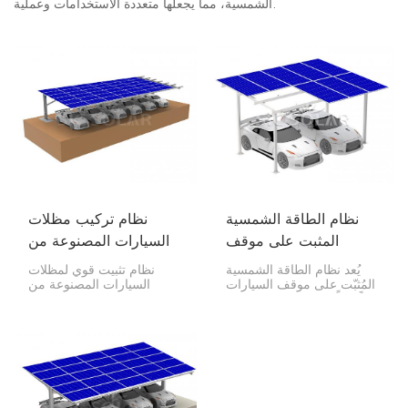
الشمسية، مما يجعلها متعددة الاستخدامات وعملية.
نظام الطاقة الشمسية
نظام تركيب مظلات
المثبت على موقف
السيارات المصنوعة من
السيارات
الفولاذ الكربوني، هيكل
يُعد نظام الطاقة الشمسية
نظام تثبيت قوي لمظلات
موقف سيارات يعمل
المُثبّت على موقف السيارات
السيارات المصنوعة من
حلاً ذكياً للحصول على الطاقة
الفولاذ الكربوني، وهيكل ركن
بالطاقة الشمسية
الشمسية وموقف سيارة في
سيارات مزود بألواح شمسية،
آن واحد. يتميز بإطار ألومنيوم
هذا ما يُعرف بمظلات
متين وألواح شمسية عالية
السيارات الشمسية المصنوعة
الجودة توفر لك الظل
من الفولاذ الكربوني. يمكنك
والكهرباء.
تركيب الألواح الشمسية عليها،
كما أنها توفر لك مكانًا لركن
السيارات.