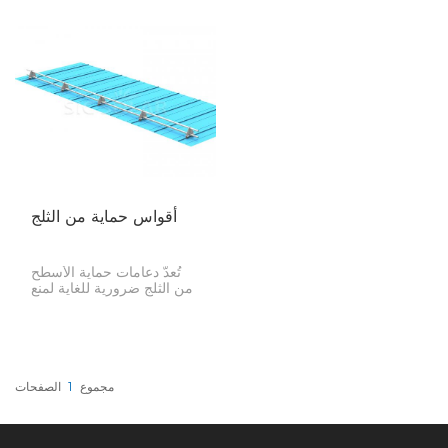
أقواس حماية من الثلج
تُعدّ دعامات حماية الأسطح
من الثلج ضرورية للغاية لمنع
تساقط الثلج والجليد دفعة
واحدة. وعند تركيبها على ألواح
الطاقة الشمسية، فإنها تُعزز
السلامة وتحمي الألواح
وممتلكاتك والأشخاص من
انزلاق الثلج.
مجموع
1
الصفحات