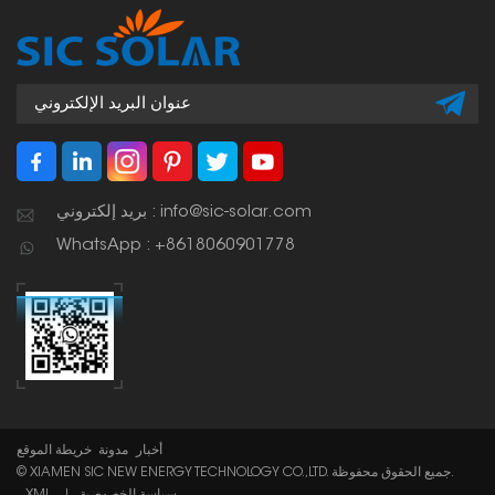
بريد إلكتروني : info@sic-solar.com
WhatsApp : +8618060901778
أخبار
مدونة
خريطة الموقع
© XIAMEN SIC NEW ENERGY TECHNOLOGY CO.,LTD. جميع الحقوق محفوظة.