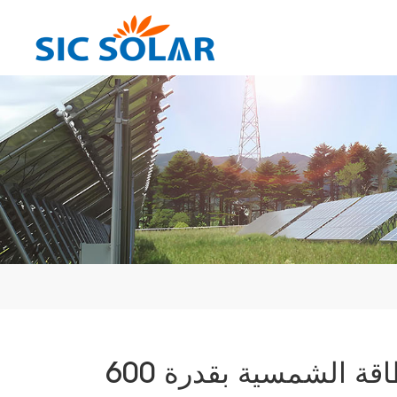
سقف معدني ذو صفائح شبه منحرفة للطاقة الشمسية بقدرة 600