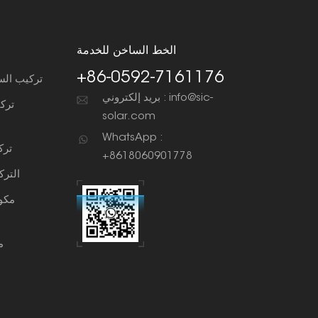
الخط الساخن للخدمة
+86-0592-7161176
تركيب الس
بريد إلكتروني : info@sic-
ترك
solar.com
WhatsApp :
ترك
+8618060901778
التر
مكو
م