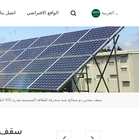
الواقع الافتراضي
اتصل بنا
العربية
English
Deutsch
español
português
سقف معدني ذو صفائح شبه منحرفة للطاقة الشمسية بقدرة 600 كيلوواط في سنغافورة
Nederlands
العربية
日本語