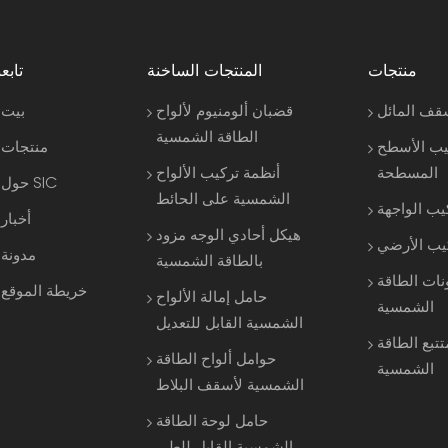
منتجات
المنتجات الساخنة
تابعن
قف المائل
قضبان ألومنيوم لألواح
بيت
الطاقة الشمسية
يب الأسطح
منتجات
المسطحة
أنظمة تركيب الألواح
حول SIC
الشمسية على الحائط
يب الواجهة
أخبار
هيكل أحادي الوجه مزود
كيب الأرضي
مدونة
بالطاقة الشمسية
نات الطاقة
خريطة الموقع
حامل إمالة الألواح
الشمسية
الشمسية القابل للتعديل
تتبع الطاقة
حوامل ألواح الطاقة
الشمسية
الشمسية لأسقف البلاط
حامل لوحة الطاقة