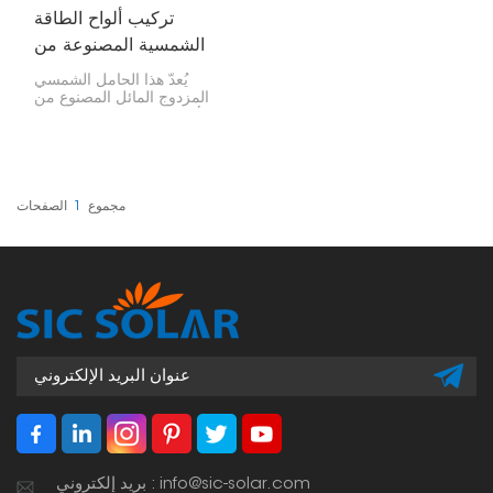
تركيب ألواح الطاقة
الشمسية المصنوعة من
الألومنيوم ثنائي الميل
يُعدّ هذا الحامل الشمسي
المزدوج المائل المصنوع من
الألومنيوم والمُثبّت بالصابورة
خيارًا ممتازًا وقويًا للألواح
الشمسية، خاصةً للشركات
التي ترغب في الحصول على
أقصى قدر ممكن من الطاقة.
يُتيح لك هذا الحامل المائل
مجموع
1
الصفحات
التقاط ضوء الشمس بشكل
أفضل.
بريد إلكتروني : info@sic-solar.com