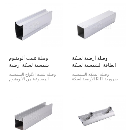
يجعلها قوية ومتساوية. كما أنه
تحافظ على استقامة وثبات
يحافظ على محاذاة ألواح
جميع الأجزاء أثناء تركيب
الطاقة الشمسية وثباتها.
الألواح الشمسية.
وصلة أرضية لسكة
وصلة تثبيت ألومنيوم
الطاقة الشمسية لسكة
شمسية لسكة أرضية
RV2
RH1
وصلة السكة الشمسية
وصلة تثبيت الألواح الشمسية
الأرضية لسكة RH1 ضرورية
المصنوعة من الألومنيوم
للغاية لربط أجزاء سكك
لقضبان التثبيت الأرضية RV2
الطاقة الشمسية الأرضية
هي وصلة خاصة لربط
RH1 معًا بأمان. فهي تحافظ
قضيبين أرضيين من نوع RV2
على قوة وثبات كل شيء،
في نظام الطاقة الشمسية.
مما يساعد ألواح الطاقة
مصنوعة من الألومنيوم، فهي
الشمسية على البقاء في
قوية، وتدوم طويلاً، وسهلة
مكانها ومحاذاتها على الأرض.
التركيب، مما يجعلها مثالية
لتثبيت الألواح الشمسية على
الأرض.