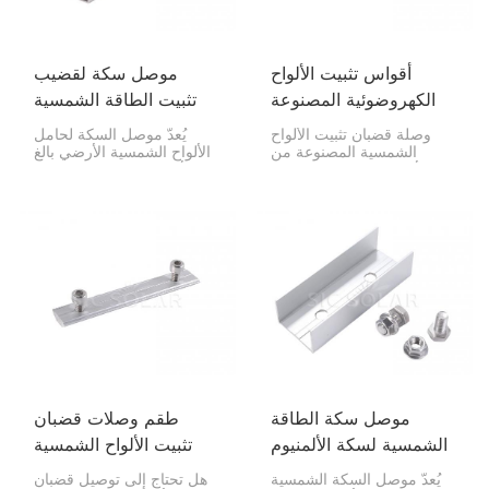
أقواس تثبيت الألواح
موصل سكة لقضيب
الكهروضوئية المصنوعة
تثبيت الطاقة الشمسية
من الألومنيوم، موصلات
الأرضي
وصلة قضبان تثبيت الألواح
يُعدّ موصل السكة لحامل
القضبان
الشمسية المصنوعة من
الألواح الشمسية الأرضي بالغ
الألومنيوم هي قطعة قوية
الأهمية، فهو يربط قسمين
وخفيفة الوزن تربط أجزاء
من سكة الألواح الشمسية
قضبان تثبيت الألواح الشمسية
المثبتة على الأرض، مما يمنح
للحفاظ على استقامة وثبات
النظام بأكمله ثباتًا. يحافظ هذا
تركيب الألواح الشمسية. وهي
الموصل على ثبات الألواح
مثالية للأنظمة المثبتة على
الشمسية، لذا فهو مثالي
الأسطح أو الأرض، مما يزيد
لجميع أنواع التركيبات
من متانة الهيكل بأكمله.
الأرضية، بدءًا من محطات
الطاقة الشمسية التجارية
الكبيرة وصولًا إلى الأنظمة
المنزلية.
موصل سكة الطاقة
طقم وصلات قضبان
الشمسية لسكة الألمنيوم
تثبيت الألواح الشمسية
يُعدّ موصل السكة الشمسية
هل تحتاج إلى توصيل قضبان