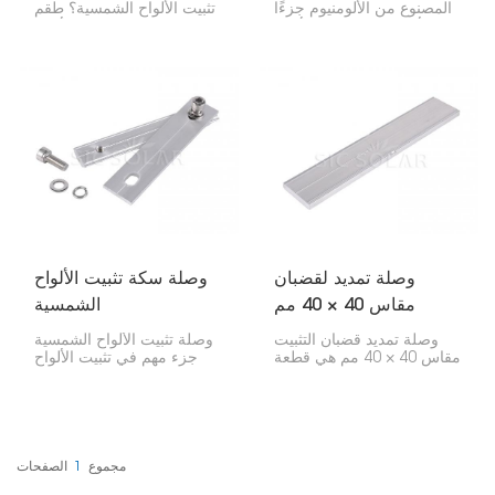
المصنوع من الألومنيوم جزءًا
تثبيت الألواح الشمسية؟ طقم
بالغ الأهمية في تركيب الألواح
توصيل قضبان تثبيت الألواح
الشمسية. فهو مصمم لربط
الشمسية هذا هو ما تبحث عنه.
سكتين من الألومنيوم بإحكام،
يعمل سواء كنت تركب
مما يضمن بقاء أنظمة الطاقة
الألواح على السطح أو على
الشمسية، سواءً للمنازل أو
الأرض. صُمم ليكون سهل
الشركات، متصلة بشكل آمن
التركيب ويدوم طويلاً.
ومستقر.
وصلة تمديد لقضبان
وصلة سكة تثبيت الألواح
مقاس 40 × 40 مم
الشمسية
وصلة تمديد قضبان التثبيت
وصلة تثبيت الألواح الشمسية
مقاس 40 × 40 مم هي قطعة
جزء مهم في تثبيت الألواح
تساعدك على إطالة قضبان
الشمسية. فهي تربط بين
تثبيت الألواح الشمسية
سكتين، مما يضمن بقاء
الموجودة لديك لنظام الطاقة
التركيب بأكمله قويًا
الشمسية الكهروضوئية.
ومستقيمًا.
يستخدمها الناس عادةً لتغطية
مساحة أكبر بالألواح
مجموع
1
الصفحات
الشمسية، أو لتوفير خيارات