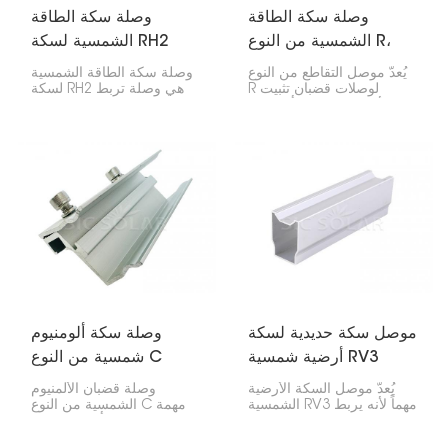
وصلة سكة الطاقة
وصلة سكة الطاقة
الشمسية من النوع R،
الشمسية لسكة RH2
موصل متقاطع
يُعدّ موصل التقاطع من النوع
وصلة سكة الطاقة الشمسية
R لوصلات قضبان تثبيت
لسكة RH2 هي وصلة تربط
الألواح الشمسية أمرًا بالغ
سكتين شمسيتين من نوع
الأهمية لربط وتمديد هذه
RH2. بهذه الطريقة، تحصل
القضبان في أنظمة الطاقة
على قاعدة صلبة ومتصلة
الشمسية. فهو يربط بسلاسة
لألواحك الشمسية. تحافظ
بين جزئي القضيب، مما
على متانة كل شيء وتجعل
يحافظ على قوة وتماسك
عملية التركيب سهلة.
نظام الألواح الشمسية.
موصل سكة حديدية لسكة
وصلة سكة ألومنيوم
أرضية شمسية RV3
شمسية من النوع C
يُعدّ موصل السكة الأرضية
وصلة قضبان الألمنيوم
الشمسية RV3 مهماً لأنه يربط
الشمسية من النوع C مهمة
قطعتين من سكك الطاقة
للغاية لتوصيل أجزاء قضبان
الشمسية الأرضية معاً، مما
تثبيت الألواح الشمسية. فهي