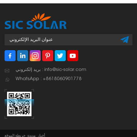
أكثر عند تصميم نظام التثبيت.
بريد إلكتروني : info@sic-solar.com
WhatsApp : +8618060901778
أخبار
مدونة
خريطة الموقع