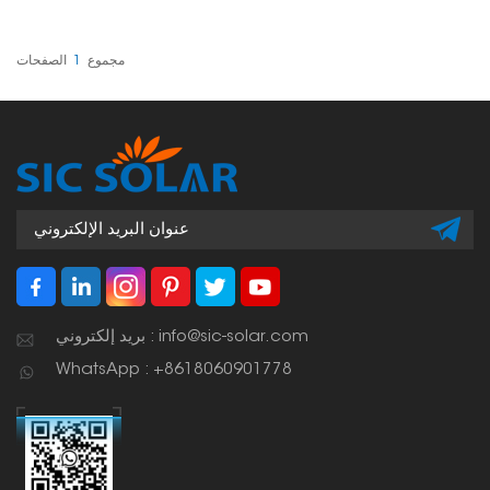
مرتبة وآمنة أثناء تركيب
مباشرةً على حامل اللوحة.
الألواح الشمسية. وهي بالغة
فهي تحافظ على ترتيب
الأهمية لضمان تنظيم النظام
الكابلات وتمنعها من التذبذب
بأكمله، وكفاءة عمله، وثباته.
والتلف. باختصار، إنها ضرورية
مجموع
1
الصفحات
يساعد ذلك على حماية
لتركيب نظام طاقة شمسية
الكابلات من التلف، ويضمن
آمن ونظيف.
استمرار عمل النظام بسلاسة
لفترة طويلة.
بريد إلكتروني : info@sic-solar.com
WhatsApp : +8618060901778