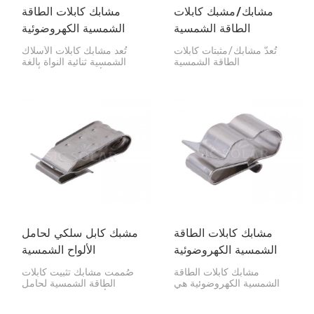
مشابك/مشبك كابلات
مشابك كابلات الطاقة
الطاقة الشمسية
الشمسية الكهروضوئية
الكهروضوئية
ثنائية النواة
تُعدّ مشابك/مثبتات كابلات
تُعد مشابك كابلات الأسلاك
الطاقة الشمسية
الشمسية ثنائية النواة بالغة
الكهروضوئية مفيدة للغاية في
الأهمية لتركيب الألواح
أنظمة الطاقة الشمسية. فهي
الشمسية بشكل صحيح. فهي
تحافظ على الكابلات مرتبة
تحافظ على الأسلاك مرتبة
وآمنة وبعيدة عن متناول اليد.
ومنظمة، فلا تتشابك أو
تُثبّت هذه المشابك على إطار
تنقطع، سواء أثناء تركيبها أو
أو قضبان الألواح الشمسية،
بعده.
وتُمسك الكابلات بإحكام لمنع
تشابكها أو تدلّيها أو تلفها.
مشابك كابلات الطاقة
مشبك كابل سلكي لحامل
الشمسية الكهروضوئية
الألواح الشمسية
مشابك كابلات الطاقة
صُممت مشابك تثبيت كابلات
الشمسية الكهروضوئية هي
الطاقة الشمسية لحامل
قطع صغيرة تُستخدم للحفاظ
الألواح الشمسية لتثبيت
على كابلات الطاقة الشمسية
كابلات الطاقة الشمسية