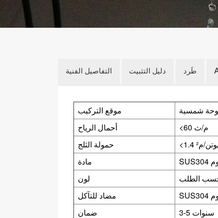
طَرد
دليل التثبيت
التفاصيل الفنية
وحة شمسية
موقع التركيب
<60 م/ث
أحمال الرياح
 نيوتن/م²
حمولة الثلج
وم
مادة
حسب الطلب
لون
وم
مضاد للتآكل
3-5 سنوات
ضمان