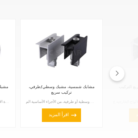
ع التركيب
مشابك شمسية، مشبك وسطي/طرفي،
مشبك 
تركيب سريع
تُعدّ مشابك التثبيت السريع للألواح الشمسية، سواءً كانت مشابك وسطية أو طرفية، من الأجزاء الأساسية الم...
مشبك طرفي قابل للتعديل مصنوع من الألومنيوم، وهو قطعة متعددة الاستخدامات وعالية الجودة، تُستخدم لتثبي...
د
اقرأ المزيد