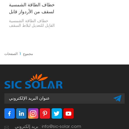
خطاف الطاقة الشمسية
لسقف من الأردواز قابل
للتعديل
خطاف الطاقة الشمسية
القابل للتعديل لبلاط السقف
الأردوازي هو ملحق تركيب
مصمم خصيصًا لتركيب الألواح
الشمسية على أسطح بلاط
الأردواز. يتيح تعديله تحديد
موضعه بدقة، مما يجعله حلاً
متعدد الاستخدامات لمختلف
مجموع
1
الصفحات
سماكات البلاط وهياكل
الأسقف.
بريد إلكتروني : info@sic-solar.com