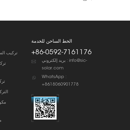
الخط الساخن للخدمة
+86-0592-7161176
تركيب الس
بريد إلكتروني : info@sic-
ترك
solar.com
WhatsApp :
ترك
+8618060901778
التر
مكو
م