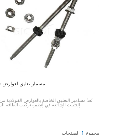
한국의
Melayu
Tiếng việt
مسمار تعليق لعوارض فو
تُعدّ مسامير التعليق الخاصة بالعوارض الفولاذية من
التثبيت الشائعة في أنظمة تركيب الطاقة ا
والمباني والتطبيقات الصناعية. وهي مصممة 
الأشياء بإحكام على العوارض الفولاذية، مما يوفر
قوية وموثوقة لربط جميع أنواع الهياكل والأجزاء.
مجموع
1
الصفحات