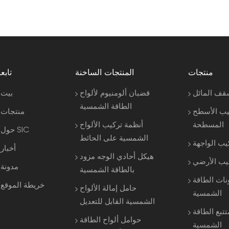
منتجات
المنتجات الساخنة
تابعن
قف المائل
قضبان ألومنيوم لألواح
بيت
الطاقة الشمسية
يب الأسطح
منتجات
المسطحة
أنظمة تركيب الألواح
حول SIC
الشمسية على الحائط
يب الواجهة
أخبار
هيكل أحادي الوجه مزود
كيب الأرضي
مدونة
بالطاقة الشمسية
نات الطاقة
خريطة الموقع
حامل إمالة الألواح
الشمسية
الشمسية القابل للتعديل
تتبع الطاقة
حوامل ألواح الطاقة
الشمسية