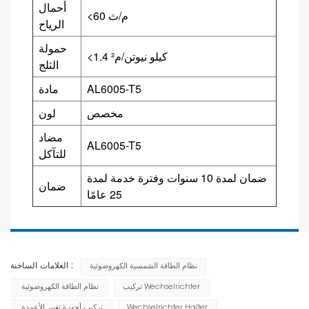
أحمال
<60 م/ث
الرياح
حمولة
<1.4 كيلو نيوتن/م²
الثلج
AL6005-T5
مادة
مخصص
لون
مضاد
AL6005-T5
للتآكل
ضمان لمدة 10 سنوات وفترة خدمة لمدة
ضمان
25 عامًا
العلامات الساخنة :
نظام الطاقة الشمسية الكهروضوئية
تركيب Wechselrichter
نظام الطاقة الكهروضوئية
Wechselrichter Halter
تركيب أجهزة تغيير الأعمدة