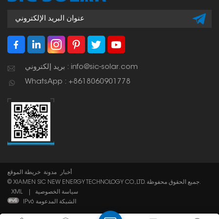
بريد إلكتروني : info@sic-solar.com
WhatsApp : +8618060901778
أخبار
مدونة
خريطة الموقع
© XIAMEN SIC NEW ENERGY TECHNOLOGY CO.,LTD. جميع الحقوق محفوظة.
سياسة الخصوصية
|
XML
IPv6 الشبكة المدعومة