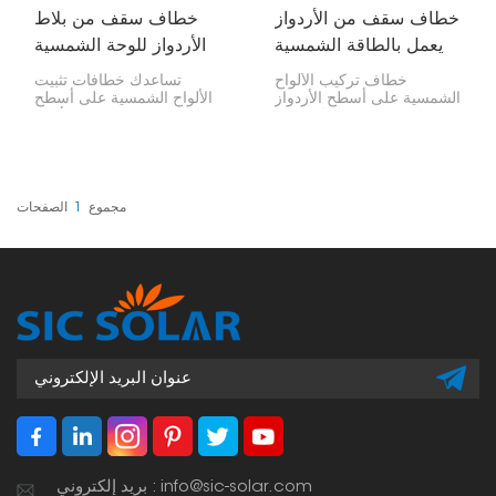
خطاف سقف من الأردواز
خطاف سقف من بلاط
يعمل بالطاقة الشمسية
الأردواز للوحة الشمسية
خطاف تركيب الألواح
تساعدك خطافات تثبيت
الشمسية على أسطح الأردواز
الألواح الشمسية على أسطح
هو دعامة خاصة تُستخدم
القرميد على تركيب الألواح
لتركيب الألواح الشمسية على
الشمسية. القرميد مادة
أسطح الأردواز دون إتلاف
حساسة، لذا يجب توخي
السطح نفسه. ولأنه مصنوع
الحذر! توفر هذه الخطافات
من الفولاذ المقاوم للصدأ
للألواح مكانًا قويًا وآمنًا لتثبيتها
عالي الجودة SUS304، فهو
دون إتلاف السطح. قد يكون
مجموع
1
الصفحات
قوي للغاية، ويدوم طويلًا، ولا
تركيب الألواح على الأسطح
يصدأ بسهولة، مما يجعله
العادية أسهل، بينما يحتاج
مثاليًا للاستخدام الخارجي
القرميد إلى بعض العناية.
لسنوات عديدة.
بريد إلكتروني : info@sic-solar.com