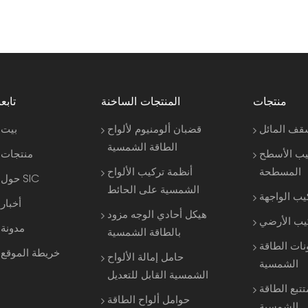
منتجات
المنتجات الساخنة
تابعن
قف المائل
قضبان ألومنيوم لألواح
بيت
الطاقة الشمسية
يب الأسطح
منتجات
المسطحة
أنظمة تركيب الألواح
حول SIC
الشمسية على الحائط
يب الواجهة
أخبار
هيكل أحادي الوجه مزود
كيب الأرضي
مدونة
بالطاقة الشمسية
نات الطاقة
خريطة الموقع
حامل إمالة الألواح
الشمسية
الشمسية القابل للتعديل
تتبع الطاقة
حوامل ألواح الطاقة
الشمسية