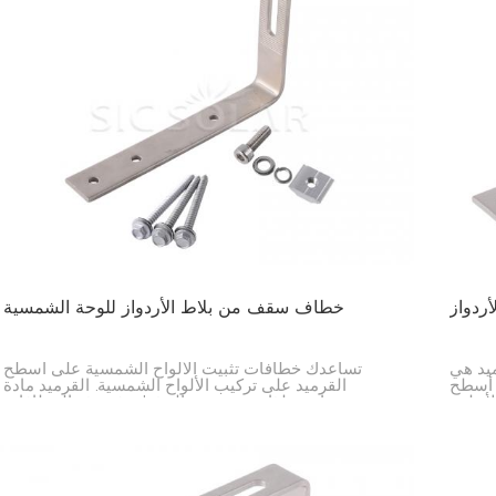
ردواز
خطاف سقف من بلاط الأردواز للوحة الشمسية
يد هي
تساعدك خطافات تثبيت الألواح الشمسية على أسطح
 أسطح
القرميد على تركيب الألواح الشمسية. القرميد مادة
لأنظمة
حساسة، لذا يجب توخي الحذر! توفر هذه الخطافات
نها مع
للألواح مكانًا قويًا وآمنًا لتثبيتها دون إتلاف السطح. قد يكون
تركيب الألواح على الأسطح العادية أسهل، بينما يحتاج
القرميد إلى بعض العناية.