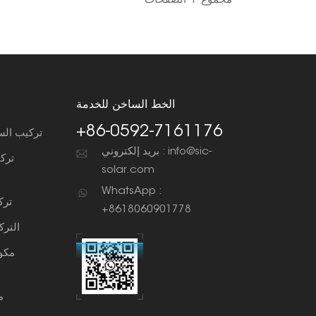
مجموع
1
الصفحات
الخط الساخن للخدمة
+86-0592-7161176
تركيب الس
بريد إلكتروني : info@sic-
ترك
solar.com
WhatsApp :
ترك
+8618060901778
التر
مكو
م