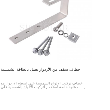
خطاف سقف من الأردواز يعمل بالطاقة الشمسية
خطاف تركيب الألواح الشمسية على أسطح الأردواز هو
دعامة خاصة تُستخدم لتركيب الألواح الشمسية على
أسطح الأردواز دون إتلاف السطح نفسه. ولأنه مصنوع من
الفولاذ المقاوم للصدأ عالي الجودة SUS304، فهو قوي
للغاية، ويدوم طويلًا، ولا يصدأ بسهولة، مما يجعله مثاليًا
للاستخدام الخارجي لسنوات عديدة.