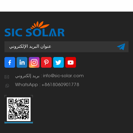
بريد إلكتروني : info@sic-solar.com
WhatsApp : +8618060901778