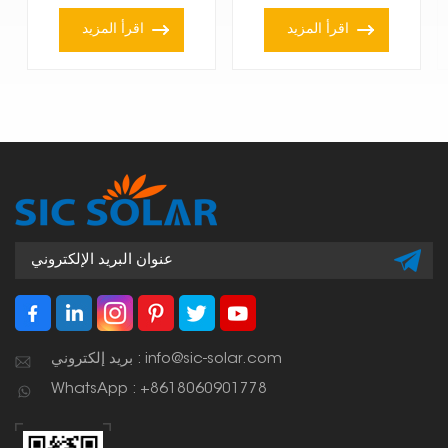
اقرأ المزيد
اقرأ المزيد
بريد إلكتروني : info@sic-solar.com
WhatsApp : +8618060901778