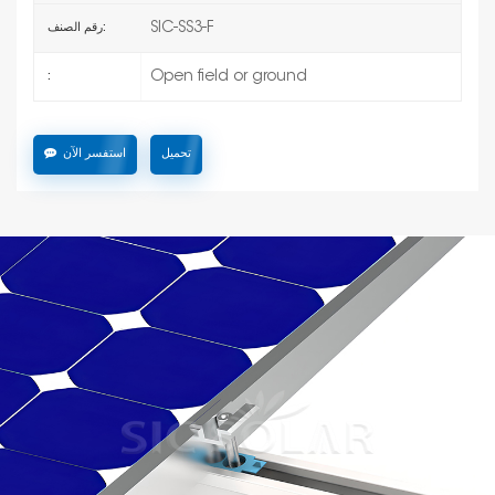
SIC-SS3-F
رقم الصنف:
Open field or ground
:
تحميل
استفسر الآن