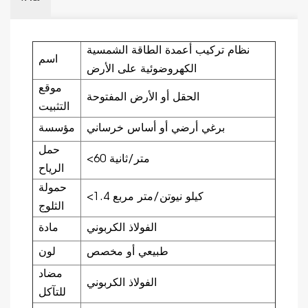
نظام تركيب أعمدة الطاقة الشمسية
اسم
الكهروضوئية على الأرض
موقع
الحقل أو الأرض المفتوحة
التثبيت
برغي أرضي أو أساس خرساني
مؤسسة
حمل
<60 متر/ثانية
الرياح
حمولة
<1.4 كيلو نيوتن/متر مربع
الثلوج
الفولاذ الكربوني
مادة
طبيعي أو مخصص
لون
مضاد
الفولاذ الكربوني
للتآكل