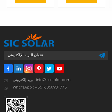
بريد إلكتروني : info@sic-solar.com
WhatsApp : +8618060901778