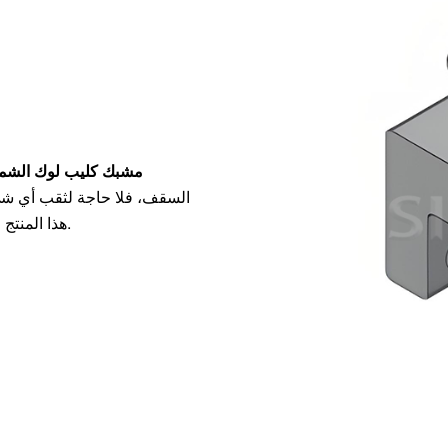
مشبك كليب لوك الشمس
السقف، فلا حاجة لثقب أي شيء
هذا المنتج لتثبيت الألواح الشمسية بإحكام، حتى في الأجواء العاصفة أو السيئة.