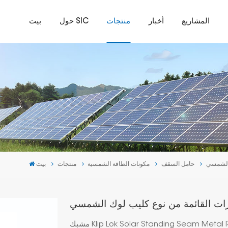
المشاريع
أخبار
منتجات
حول SIC
بيت
 الشمسي
حامل السقف
مكونات الطاقة الشمسية
منتجات
بيت
زات القائمة من نوع كليب لوك الشمسي
مشبك Klip Lok Solar Standing Seam Metal Roof Clamp هو مشبك خاص يتيح لك تركيب الألواح