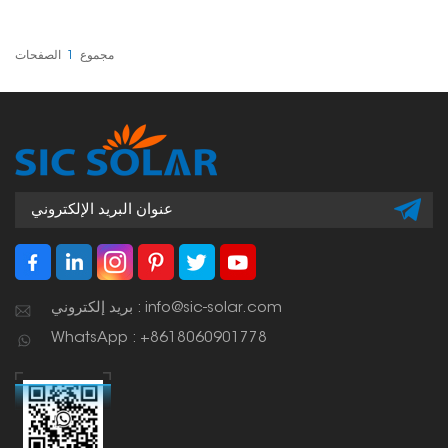
لوك المعدني دون الحاجة إلى
إحداث أي ثقوب. تثبت هذه
المشابك بإحكام على أضلاع
السقف، مما يوفر طريقة
مجموع
1
الصفحات
قوية وسهلة لتركيب الألواح
الشمسية في المنازل
والمتاجر والمصانع.
بريد إلكتروني : info@sic-solar.com
WhatsApp : +8618060901778