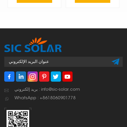
بريد إلكتروني : info@sic-solar.com
WhatsApp : +8618060901778