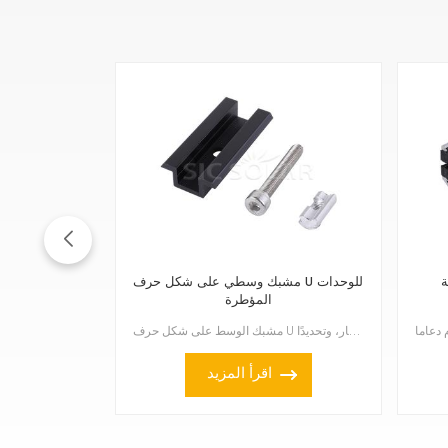
ة
مشبك وسطي على شكل حرف U للوحدات
المؤطرة
مشبك الوسط على شكل حرف U للألواح الشمسية ذات الإطار مصمم خصيصًا للألواح الشمسية ذات الإطار، وتحديدًا...
اقرأ المزيد