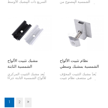
الشمسية المصنوع من
السريع ذات المشبك الأوسط
الألومنيوم جزءًا أساسيًا من
لتركيب الألواح الشمسية
أنظمة الطاقة الشمسية
بشكل آمن. تُركّب هذه
الكهروضوئية، وهو مصمم
المجموعة بين الألواح للحفاظ
لتثبيت الألواح الشمسية
على محاذاتها وثباتها وسهولة
المتجاورة بإحكام على قضبان
تركيبها، مما يجعلها مناسبة
التثبيت. يُركّب هذا المشبك
للعديد من مشاريع الطاقة
بين الألواح للحفاظ على
الشمسية.
محاذاتها وثباتها وتباعدها
بكفاءة.
نظام تثبيت الألواح
مشبك تثبيت الألواح
الشمسية بمشبك وسطي
الشمسية الثابتة
مجوف
يُعدّ مشبك التثبيت المجوّف
يُعد مشبك التثبيت المركزي
في منتصف نظام تثبيت
للألواح الشمسية الثابتة جزءًا
الألواح الشمسية جزءًا مفيدًا
مهمًا من نظام تركيب الطاقة
مصممًا لتثبيت لوحين
الشمسية. فهو يساعد على
شمسيين معًا بإحكام في
تثبيت الألواح الشمسية
نظام الطاقة الشمسية. يُضفي
المجاورة بإحكام على قضبان
شكله المجوّف عليه القوة
التثبيت.
وخفة الوزن، مما يُسهّل
1
2
عملية تركيب الألواح.