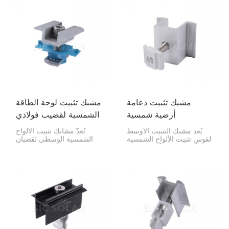
القضبان التي تركب عليها.
حواف الألواح الشمسية
تصميمها على شكل حرف V
بإحكام شديد على قضبان
يجعلها فائقة الثبات
التثبيت. وبفضل سرعة تركيبها
والتماسك، مما يجعلها مثالية
وقدرتها على تثبيت الألواح
للمنازل والشركات.
بإحكام، تُعدّ مثالية للمنازل
والشركات والمصانع، مما
يجعل تركيب الألواح الشمسية
سريعًا وآمنًا.
مشبك تثبيت دعامة
مشبك تثبيت لوحة الطاقة
أرضية شمسية
الشمسية لقضيب فولاذي
على شكل حرف C
يُعد مشبك التثبيت الأوسط
تُعدّ مشابك تثبيت الألواح
لقوس تثبيت الألواح الشمسية
الشمسية الوسطى لقضبان
الأرضية بالغ الأهمية لتثبيت
الصلب على شكل حرف C
الألواح الشمسية على الأرض.
بالغة الأهمية لتثبيت الألواح
فهو يحافظ على استقامة
الشمسية بإحكام على هذه
الألواح وثباتها، وهو ما تحتاجه
القضبان. فهي تضمن محاذاة
في التركيبات الأرضية، مثل
جميع المكونات بشكل صحيح
مزارع الطاقة الشمسية
وثباتها في مكانها ضمن نظام
الكبيرة أو حتى تلك التي
الطاقة الشمسية. صُممت هذه
تُوضع في فناء منزلك.
المشابك خصيصًا لقضبان
الصلب على شكل حرف C،
مما يجعلها وسيلة قوية