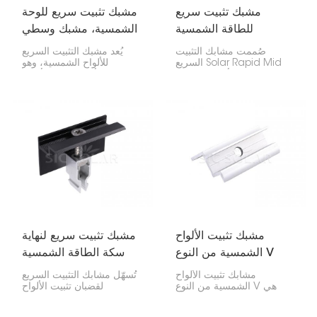
مشبك تثبيت سريع
مشبك تثبيت سريع للوحة
للطاقة الشمسية
الشمسية، مشبك وسطي
صُممت مشابك التثبيت
يُعد مشبك التثبيت السريع
السريع Solar Rapid Mid
للألواح الشمسية، وهو
Clamp لتثبيت الألواح
المشبك الأوسط، بالغ الأهمية
الشمسية بإحكام على قضبان
لتثبيت الألواح الشمسية على
التثبيت، عند نقطة التقاء
نظام السكة. يتم تثبيته بين
الألواح في الصف الواحد.
الألواح لضمان ثباتها
تتميز بسهولة استخدامها
واستقامتها.
وسرعة إنجازها، مما يجعلها
مثالية لتركيب الألواح
الشمسية في المنازل أو
الشركات.
مشبك تثبيت الألواح
مشبك تثبيت سريع لنهاية
الشمسية من النوع V
سكة الطاقة الشمسية
مشابك تثبيت الألواح
تُسهّل مشابك التثبيت السريع
الشمسية من النوع V هي
لقضبان تثبيت الألواح
مشابك خاصة تثبت حواف
الشمسية عملية تركيبها
الألواح الشمسية على
للغاية! فهي مصممة لتثبيت