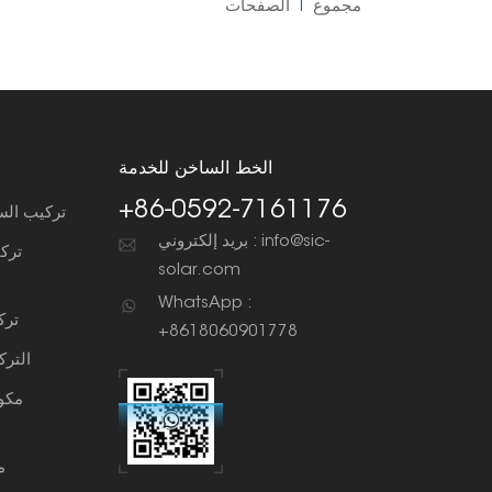
مجموع
1
الصفحات
الخط الساخن للخدمة
+86-0592-7161176
تركيب الس
بريد إلكتروني : info@sic-
ترك
solar.com
WhatsApp :
ترك
+8618060901778
التر
مكو
م