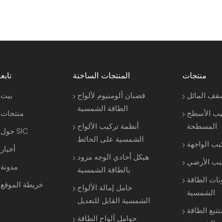
منتجات
المنتجات الساخنة
تابعن
قف المائل
قضبان ألومنيوم لألواح
بيت
الطاقة الشمسية
يب الأسطح
منتجات
المسطحة
أنظمة تركيب الألواح
حول SIC
الشمسية على الحائط
يب الواجهة
أخبار
هيكل أحادي الوجه مزود
كيب الأرضي
مدونة
بالطاقة الشمسية
نات الطاقة
خريطة الموقع
حامل إمالة الألواح
الشمسية
الشمسية القابل للتعديل
تتبع الطاقة
حوامل ألواح الطاقة