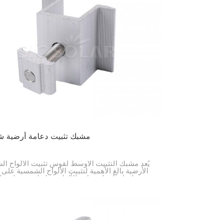
한국의
Melayu
Tiếng việt
مشبك تثبيت دعامة أرضية 
يُعد مشبك التثبيت الأوسط لقوس تثبيت الألواح ا
الأرضية بالغ الأهمية لتثبيت الألواح الشمسية على 
فهو يحافظ على استقامة الألواح وثباتها، وهو ما تحت
التركيبات الأرضية، مثل مزارع الطاقة الشمسية الكب
حتى تلك التي تُوضع في فناء منزلك.