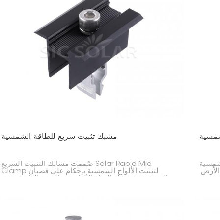
شمسية
مشبك تثبيت سريع للطاقة الشمسية
لشمسية
صُممت مشابك التثبيت السريع Solar Rapid Mid
الأرض.
Clamp لتثبيت الألواح الشمسية بإحكام على قضبان
اجه في
التثبيت، عند نقطة التقاء الألواح في الصف الواحد. تتميز
يرة أو
بسهولة استخدامها وسرعة إنجازها، مما يجعلها مثالية
لتركيب الألواح الشمسية في المنازل أو الشركات.