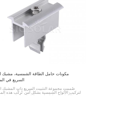
مكونات حامل الطاقة الشمسية، مشبك ال
السريع في ال
صُممت مجموعة التثبيت السريع ذات المشبك ا
لتركيب الألواح الشمسية بشكل آمن. تُركّب هذه ال
بين الألواح للحفاظ على محاذاتها وثباتها وسهولة تر
مما يجعلها مناسبة للعديد من مشاريع الطاقة الشمسية.