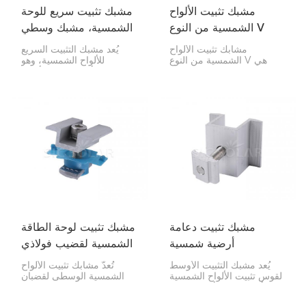
مشبك تثبيت الألواح
مشبك تثبيت سريع للوحة
الشمسية من النوع V
الشمسية، مشبك وسطي
مشابك تثبيت الألواح
يُعد مشبك التثبيت السريع
الشمسية من النوع V هي
للألواح الشمسية، وهو
مشابك خاصة تثبت حواف
المشبك الأوسط، بالغ الأهمية
الألواح الشمسية على
لتثبيت الألواح الشمسية على
القضبان التي تركب عليها.
نظام السكة. يتم تثبيته بين
تصميمها على شكل حرف V
الألواح لضمان ثباتها
يجعلها فائقة الثبات
واستقامتها.
والتماسك، مما يجعلها مثالية
للمنازل والشركات.
مشبك تثبيت دعامة
مشبك تثبيت لوحة الطاقة
أرضية شمسية
الشمسية لقضيب فولاذي
على شكل حرف C
يُعد مشبك التثبيت الأوسط
تُعدّ مشابك تثبيت الألواح
لقوس تثبيت الألواح الشمسية
الشمسية الوسطى لقضبان
الأرضية بالغ الأهمية لتثبيت
الصلب على شكل حرف C
الألواح الشمسية على الأرض.
بالغة الأهمية لتثبيت الألواح