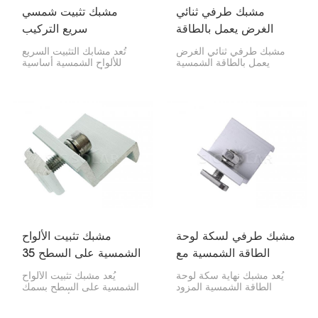
مشبك طرفي ثنائي
مشبك تثبيت شمسي
الغرض يعمل بالطاقة
سريع التركيب
الشمسية 30/35 مم
مشبك طرفي ثنائي الغرض
تُعد مشابك التثبيت السريع
يعمل بالطاقة الشمسية
للألواح الشمسية أساسية
30/35 مم is a handy
لتركيب الألواح الشمسية. فهي
thing for attaching solar
تثبت الألواح الخارجية على
panels to mounting rails,
القضبان، وتعمل مع المشابك
especially the ones on
الوسطى للحفاظ على كل
the edges. It works with
شيء في مكانه.
both 30mm and 35mm
thick panels, so it's
good for different types
of solar setups.
مشبك طرفي لسكة لوحة
مشبك تثبيت الألواح
الطاقة الشمسية مع
الشمسية على السطح 35
مسمار على شكل حرف
مم
يُعد مشبك نهاية سكة لوحة
يُعد مشبك تثبيت الألواح
T
الطاقة الشمسية المزود
الشمسية على السطح بسمك
بمسمار على شكل حرف T
35 مم بالغ الأهمية لتثبيت
أساسيًا لربط نهاية لوحة
حواف الألواح الشمسية على