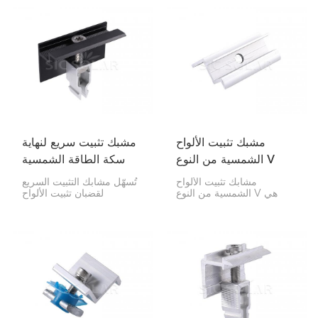
الطاقة الشمسية بسكة
السطح. إذا كانت لديك ألواح
التثبيت، مما يجعل عملية
بسمك 35 مم، فسيضمن هذا
التركيب سريعة.
المشبك تثبيتها بإحكام على
السكة دون أي مشكلة.
مشبك تثبيت الألواح
مشبك تثبيت سريع لنهاية
الشمسية من النوع V
سكة الطاقة الشمسية
مشابك تثبيت الألواح
تُسهّل مشابك التثبيت السريع
الشمسية من النوع V هي
لقضبان تثبيت الألواح
مشابك خاصة تثبت حواف
الشمسية عملية تركيبها
الألواح الشمسية على
للغاية! فهي مصممة لتثبيت
القضبان التي تركب عليها.
حواف الألواح الشمسية
تصميمها على شكل حرف V
بإحكام شديد على قضبان
يجعلها فائقة الثبات
التثبيت. وبفضل سرعة تركيبها
والتماسك، مما يجعلها مثالية
وقدرتها على تثبيت الألواح
للمنازل والشركات.
بإحكام، تُعدّ مثالية للمنازل
والشركات والمصانع، مما
يجعل تركيب الألواح الشمسية
سريعًا وآمنًا.