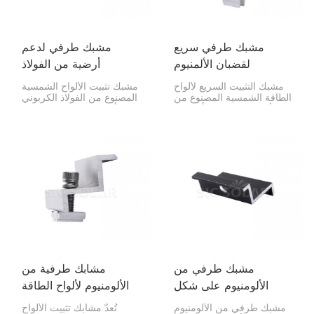
مشبك طرفي سريع
مشبك طرفي لدعم
لقضبان الألمنيوم
أرضية من الفولاذ
الشمسية الكهروضوئية
الكربوني الشمسي
مشبك التثبيت السريع لألواح
مشبك تثبيت الألواح الشمسية
الطاقة الشمسية المصنوع من
المصنوع من الفولاذ الكربوني
الألومنيوم هو جزء أساسي
هو أداة تثبيت متينة تُستخدم
لتثبيت حواف الألواح الشمسية
لتثبيت حواف الألواح الشمسية
على السكة في نظامك. صُمم
على قواعد التثبيت الأرضية.
هذا المشبك لتركيب سريع
يُعد هذا المشبك بالغ الأهمية
ومحكم، مما يجعله مثاليًا
لضمان ثبات نظام الطاقة
للمنازل والشركات ومزارع
الشمسية وثباته على القضبان.
الطاقة الشمسية الكبيرة.
وهو خيار مثالي للمنازل
والشركات ومشاريع الطاقة
الكبيرة.
مشبك طرفي من
مشابك طرفية من
الألومنيوم على شكل
الألومنيوم لألواح الطاقة
حرف W لتثبيت الألواح
الشمسية لنظام تركيب
مشبك طرفي من الألومنيوم
تُعدّ مشابك تثبيت الألواح