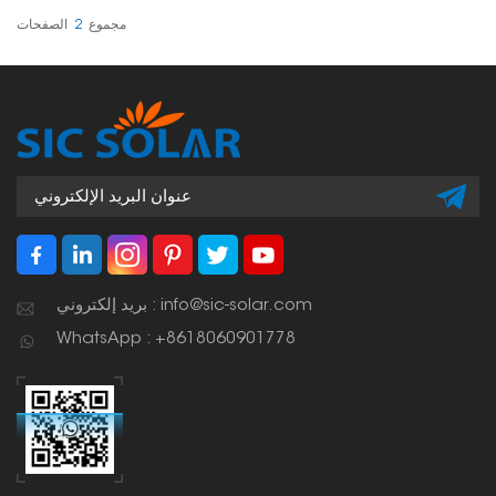
صحيح سواء في المنازل أو
الشركات أو المنشآت واسعة
مجموع
2
الصفحات
النطاق.
بريد إلكتروني : info@sic-solar.com
WhatsApp : +8618060901778