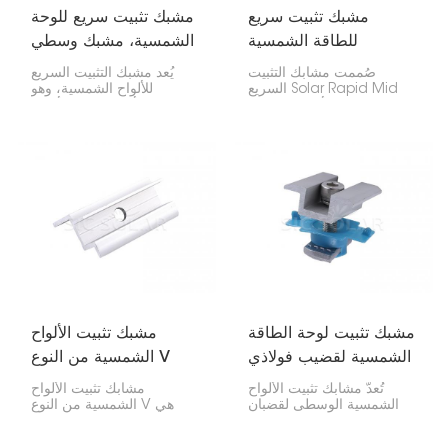
مشبك تثبيت سريع
مشبك تثبيت سريع للوحة
للطاقة الشمسية
الشمسية، مشبك وسطي
صُممت مشابك التثبيت
يُعد مشبك التثبيت السريع
السريع Solar Rapid Mid
للألواح الشمسية، وهو
Clamp لتثبيت الألواح
المشبك الأوسط، بالغ الأهمية
الشمسية بإحكام على قضبان
لتثبيت الألواح الشمسية على
التثبيت، عند نقطة التقاء
نظام السكة. يتم تثبيته بين
الألواح في الصف الواحد.
الألواح لضمان ثباتها
تتميز بسهولة استخدامها
واستقامتها.
وسرعة إنجازها، مما يجعلها
مثالية لتركيب الألواح
الشمسية في المنازل أو
الشركات.
مشبك تثبيت لوحة الطاقة
مشبك تثبيت الألواح
الشمسية لقضيب فولاذي
الشمسية من النوع V
على شكل حرف C
تُعدّ مشابك تثبيت الألواح
مشابك تثبيت الألواح
الشمسية الوسطى لقضبان
الشمسية من النوع V هي
الصلب على شكل حرف C
مشابك خاصة تثبت حواف
بالغة الأهمية لتثبيت الألواح
الألواح الشمسية على