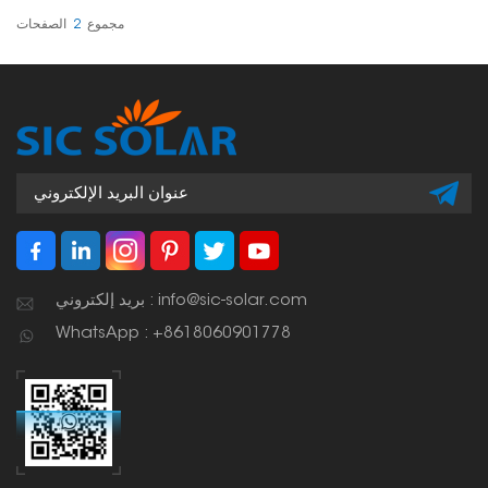
الطاقة الشمسية في المنازل
والشركات والمواقع الصناعية.
مجموع
2
الصفحات
بريد إلكتروني : info@sic-solar.com
WhatsApp : +8618060901778