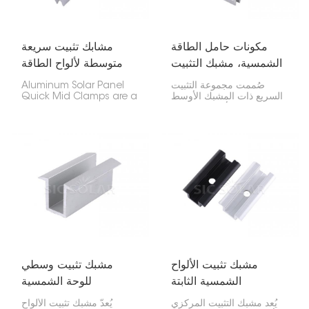
مكونات حامل الطاقة
مشابك تثبيت سريعة
الشمسية، مشبك التثبيت
متوسطة لألواح الطاقة
السريع في المنتصف
الشمسية المصنوعة من
صُممت مجموعة التثبيت
Aluminum Solar Panel
الألومنيوم
السريع ذات المشبك الأوسط
Quick Mid Clamps are a
لتركيب الألواح الشمسية
key part of photovoltaic
بشكل آمن. تُركّب هذه
systems, designed to
المجموعة بين الألواح للحفاظ
hold the sides of solar
على محاذاتها وثباتها وسهولة
panels to aluminum
تركيبها، مما يجعلها مناسبة
guide rails. They sit
للعديد من مشاريع الطاقة
between panels,
الشمسية.
keeping the right
spacing and alignment
while making
installation easier.
مشبك تثبيت الألواح
مشبك تثبيت وسطي
الشمسية الثابتة
للوحة الشمسية
المصنوعة من الألومنيوم
يُعد مشبك التثبيت المركزي
يُعدّ مشبك تثبيت الألواح