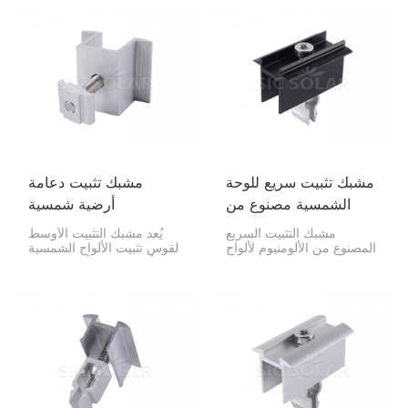
الشمسية بإحكام على هذه
القضبان التي تركب عليها.
القضبان. فهي تضمن محاذاة
تصميمها على شكل حرف V
جميع المكونات بشكل صحيح
يجعلها فائقة الثبات
وثباتها في مكانها ضمن نظام
والتماسك، مما يجعلها مثالية
الطاقة الشمسية. صُممت هذه
للمنازل والشركات.
المشابك خصيصًا لقضبان
الصلب على شكل حرف C،
مما يجعلها وسيلة قوية
وموثوقة لتثبيت المكونات
معًا، سواء في المنزل أو في
مكان العمل.
مشبك تثبيت سريع للوحة
مشبك تثبيت دعامة
الشمسية مصنوع من
أرضية شمسية
الألومنيوم
مشبك التثبيت السريع
يُعد مشبك التثبيت الأوسط
المصنوع من الألومنيوم لألواح
لقوس تثبيت الألواح الشمسية
الطاقة الشمسية هو ما يحافظ
الأرضية بالغ الأهمية لتثبيت
على تثبيت ألواح الطاقة
الألواح الشمسية على الأرض.
الشمسية بإحكام على قضبان
فهو يحافظ على استقامة
التثبيت. ستجده بين لوحين في
الألواح وثباتها، وهو ما تحتاجه
نظام الطاقة الشمسية الخاص
في التركيبات الأرضية، مثل
بك، مما يضمن بقاء كل شيء
مزارع الطاقة الشمسية
محاذيًا ومستقرًا تمامًا.
الكبيرة أو حتى تلك التي
تُوضع في فناء منزلك.