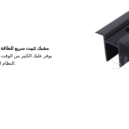
مشبك تثبيت سريع للطاقة
يوفر عليك الكثير من الوقت وا
النظام ليناسب تمامًا المسافة بين الألواح، مما يضمن بقاءها محاذية للسكك.