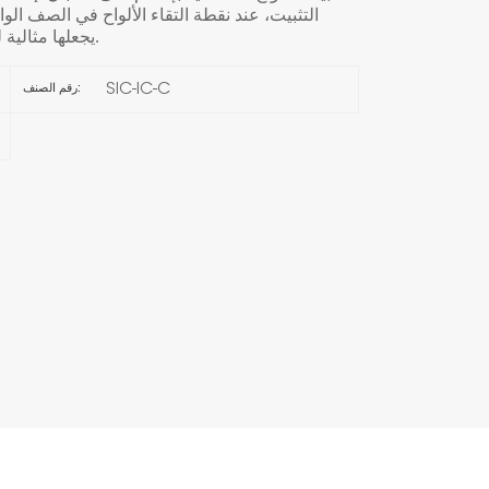
التثبيت، عند نقطة التقاء الألواح في الصف الو
يجعلها مثالية لتركيب الألواح الشمسية في المنازل أو الشركات.
한국의
SIC-IC-C
رقم الصنف:
Melayu
Tiếng việt