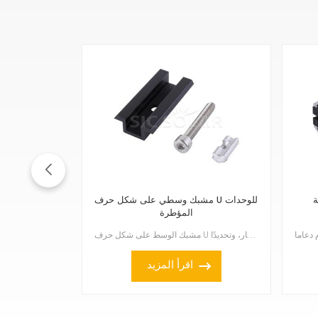
ة
مشبك وسطي على شكل حرف U للوحدات
المؤطرة
مشبك الوسط على شكل حرف U للألواح الشمسية ذات الإطار مصمم خصيصًا للألواح الشمسية ذات الإطار، وتحديدًا...
اقرأ المزيد