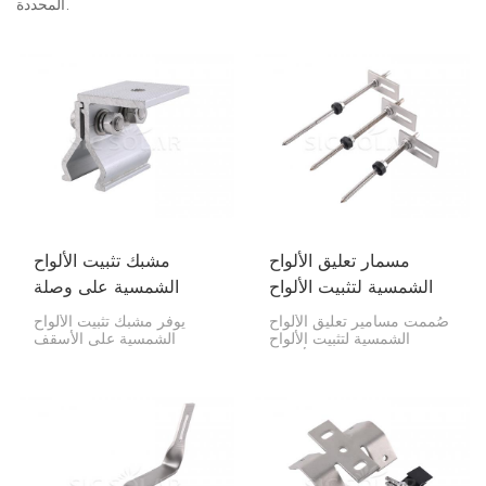
المحددة.
مسمار تعليق الألواح
مشبك تثبيت الألواح
الشمسية لتثبيت الألواح
الشمسية على وصلة
على السطح
السقف المعدني
صُممت مسامير تعليق الألواح
يوفر مشبك تثبيت الألواح
الشمسية لتثبيت الألواح
الشمسية على الأسقف
الشمسية على الأسطح
المعدنية طريقة متينة لتركيب
المعدنية بإحكام. يسمح شكلها
الألواح الشمسية على
المائل بملاءمة أفضل لأنواع
الأسقف المعدنية ذات
الأسطح المختلفة، مما يجعلها
الدرزات البارزة دون ثقب
مناسبة للمنازل والشركات
السقف، مما يحافظ على
على حد سواء.
سلامته.