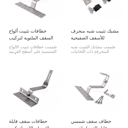
مشبك تثبيت شبه منحرف
خطافات تثبيت ألواح
للأسقف الصفيحية
السقف الملتوية لتركيب
الألواح الكهروضوئية
صُممت مشابك التثبيت شبه
صُممت خطافات تثبيت الألواح
المنحرفة ذات اللحامات
الشمسية على أسطح القرميد
القائمة للأسقف المعدنية
لتثبيت الألواح الشمسية بأمان
لتثبيت أنظمة الطاقة
دون إتلاف القرميد. وهي
الشمسية بإحكام على
مناسبة تمامًا للتركيبات
الأسقف المعدنية ذات
الرأسية والأفقية للألواح
اللحامات شبه المنحرفة
الشمسية على أسطح المنازل
والقائمة. توفر هذه المشابك
والمباني التجارية.
طريقة قوية وآمنة لتركيب
الألواح الشمسية، مما يساعد
على حماية السقف والحفاظ
على استقرار النظام مع مرور
الوقت.
خطاف سقف شمسي
خطافات سقف قابلة