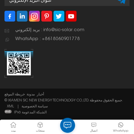
بريد إلكتروني : info@sic-solar.com
WhatsApp : +8618060901778
أخبار
مدونة
خريطة الموقع
© XIAMEN SIC NEW ENERGY TECHNOLOGY CO.,LTD. جميع الحقوق محفوظة.
سياسة الخصوصية
|
XML
IPv6 الشبكة المدعومة
WhatsApp
اتصال
منتجات
بيت