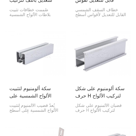
قابل للتعديل لقوس
للتعديل باللف لتركيب
سقف القرميد
بلاط الخلايا الكهروضوئية
خطاف السقف الشمسي
صُممت خطافات تثبيت
القابل للتعديل لأقواس أسطح
بلاطات الألواح الشمسية
القرميد هو حل موثوق
القابلة للتعديل من نوع SIC
لتركيب الألواح الشمسية على
Twist لتثبيت القضبان على
أسطح القرميد. يضمن
البلاطات الرومانية. وهي
تصميمه القابل للتعديل تثبيتًا
مصنوعة من الفولاذ المقاوم
محكمًا دون الإضرار بهيكل
للصدأ، ما يجعلها مقاومة
السقف.
للتآكل وتوفر عمرًا افتراضيًا
يتراوح بين 10 و25 عامًا.
سكة ألومنيوم على شكل
سكة ألومنيوم لتثبيت
حرف H لتركيب الألواح
الألواح الشمسية على
الكهروضوئية على السطح
أسطح المنازل
قضبان الألمنيوم على شكل
يُعدّ قضيب الألمنيوم لتثبيت
حرف H لتركيب الألواح
الألواح الشمسية على أسطح
الشمسية على الأسطح هي
المنازل جزءًا أساسيًا من
مكونات قوية وخفيفة الوزن
أنظمة الطاقة الشمسية، حيث
تُستخدم لتركيب الألواح
صُمم لتثبيت الألواح بإحكام
الشمسية على المنازل
في مكانها. يعمل هذا القضيب
والشركات والمباني الصناعية.
كقاعدة لنظام الطاقة