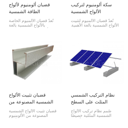
سكة ألومنيوم لتركيب
قضبان ألومنيوم لألواح
الألواح الشمسية
الطاقة الشمسية
تُعدّ قضبان الألمنيوم لتثبيت
تُعدّ قضبان الألمنيوم الخاصة
الألواح الشمسية بالغة الأهمية.
بالألواح الشمسية بالغة
فهي خفيفة الوزن، وتدوم
الأهمية لتركيبها! فهي تُثبّت
طويلًا، وسهلة التركيب عند
الألواح في مكانها وتحافظ
تثبيت الألواح الشمسية. وعادةً
عليها آمنة وسليمة. صُممت
ما تُصنع من ألمنيوم عالي
هذه القضبان لتدوم طويلاً،
الجودة، ما يجعلها مقاومة
وهي خفيفة الوزن، ومقاومة
للتلف.
للصدأ.
نظام التركيب الشمسي
قضبان تثبيت الألواح
المثلث على السطح
الشمسية المصنوعة من
المسطح
الألومنيوم
صُمم نظام تركيب الألواح
قضبان تثبيت الألواح الشمسية
الشمسية المثلثية خصيصًا
المصنوعة من الألومنيوم
للتركيب الفعال على الأسطح
فائقة المتانة، وتُبقي الألواح
المستوية. بفضل تصميمه
الشمسية في مكانها الصحيح،