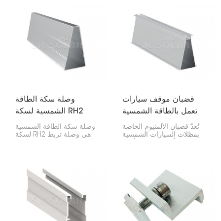
المتين، يتحمل النظام
سواءً على سطح المنزل أو
الظروف الجوية القاسية،
على الأرض. وهي خفيفة
ويمكن تركيبه باستخدام عدد
الوزن لكنها متينة، مما يجعل
محدود من الأدوات. ولذلك،
تركيبها سريعًا وسهلاً.
يتميز بنطاق واسع من
التطبيقات.
قضبان موقف سيارات
وصلة سكة الطاقة
تعمل بالطاقة الشمسية
الشمسية لسكة RH2
مصنوعة من الألومنيوم
تُعدّ قضبان الألمنيوم الخاصة
وصلة سكة الطاقة الشمسية
بمظلات السيارات الشمسية
لسكة RH2 هي وصلة تربط
بالغة الأهمية لتثبيت الألواح
سكتين شمسيتين من نوع
الشمسية. فهي بمثابة إطار
RH2. بهذه الطريقة، تحصل
متين وخفيف الوزن يحافظ
على قاعدة صلبة ومتصلة
على ثبات كل شيء في
لألواحك الشمسية. تحافظ
مكانه ولا يصدأ.
على متانة كل شيء وتجعل
عملية التركيب سهلة.