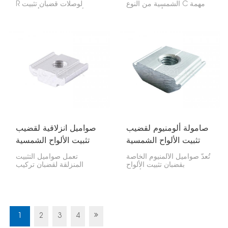
الشمسية من النوع C مهمة
R لوصلات قضبان تثبيت
للغاية لتوصيل أجزاء قضبان
الألواح الشمسية أمرًا بالغ
تثبيت الألواح الشمسية. فهي
الأهمية لربط وتمديد هذه
تحافظ على استقامة وثبات
القضبان في أنظمة الطاقة
جميع الأجزاء أثناء تركيب
الشمسية. فهو يربط بسلاسة
الألواح الشمسية.
بين جزئي القضيب، مما
يحافظ على قوة وتماسك
نظام الألواح الشمسية.
صامولة ألومنيوم لقضيب
صواميل انزلاقية لقضيب
تثبيت الألواح الشمسية
تثبيت الألواح الشمسية
تُعدّ صواميل الألمنيوم الخاصة
تعمل صواميل التثبيت
بقضبان تثبيت الألواح
المنزلقة لقضبان تركيب
الشمسية بالغة الأهمية
الطاقة الشمسية مع تركيبات
لتركيب أنظمة الألواح
مختلفة، مثل الأسطح
الشمسية. فهي تُثبّت الألواح
المسطحة والأسطح المائلة
على القضبان، مما يضمن
والأنظمة الأرضية.
ثباتها في مكانها، سواءً على
منزل أو منشأة تجارية.
1
2
3
4