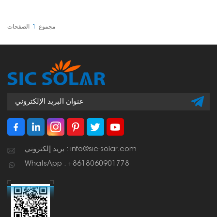
المتراصة رأسيًا في التركيبات
الأرضية. تُعد هذه السكة
العمودية أساسية لتوفير إطار
قوي ومستقر للألواح
مجموع
1
الصفحات
الشمسية، لا سيما في
المشاريع التجارية ومشاريع
المرافق حيث تكون المتانة
والمحاذاة أمرًا بالغ الأهمية.
بريد إلكتروني : info@sic-solar.com
WhatsApp : +8618060901778