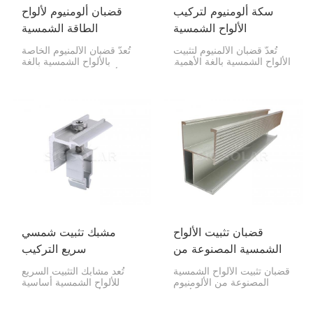
سكة ألومنيوم لتركيب
قضبان ألومنيوم لألواح
الألواح الشمسية
الطاقة الشمسية
تُعدّ قضبان الألمنيوم لتثبيت
تُعدّ قضبان الألمنيوم الخاصة
الألواح الشمسية بالغة الأهمية.
بالألواح الشمسية بالغة
فهي خفيفة الوزن، وتدوم
الأهمية لتركيبها! فهي تُثبّت
طويلًا، وسهلة التركيب عند
الألواح في مكانها وتحافظ
تثبيت الألواح الشمسية. وعادةً
عليها آمنة وسليمة. صُممت
ما تُصنع من ألمنيوم عالي
هذه القضبان لتدوم طويلاً،
الجودة، ما يجعلها مقاومة
وهي خفيفة الوزن، ومقاومة
للتلف.
للصدأ.
قضبان تثبيت الألواح
مشبك تثبيت شمسي
الشمسية المصنوعة من
سريع التركيب
الألومنيوم
قضبان تثبيت الألواح الشمسية
تُعد مشابك التثبيت السريع
المصنوعة من الألومنيوم
للألواح الشمسية أساسية
فائقة المتانة، وتُبقي الألواح
لتركيب الألواح الشمسية. فهي
الشمسية في مكانها الصحيح،
تثبت الألواح الخارجية على