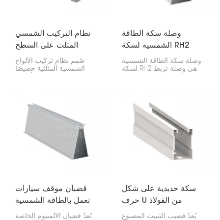
وصلة سكة الطاقة
نظام التركيب الشمسي
الشمسية لسكة RH2
المثلث على السطح
المسطح
وصلة سكة الطاقة الشمسية
صُمم نظام تركيب الألواح
لسكة RH2 هي وصلة تربط
الشمسية المثلثية خصيصًا
سكتين شمسيتين من نوع
للتركيب الفعال على الأسطح
RH2. بهذه الطريقة، تحصل
المستوية. بفضل تصميمه
على قاعدة صلبة ومتصلة
المتين، يتحمل النظام
لألواحك الشمسية. تحافظ
الظروف الجوية القاسية،
على متانة كل شيء وتجعل
ويمكن تركيبه باستخدام عدد
عملية التركيب سهلة.
محدود من الأدوات. ولذلك،
يتميز بنطاق واسع من
التطبيقات.
سكة حديدية على شكل
قضبان موقف سيارات
حرف U من الفولاذ
تعمل بالطاقة الشمسية
المجلفن المعالج بالتجعيد
مصنوعة من الألومنيوم
يُعدّ قضيب التثبيت المصنوع
تُعدّ قضبان الألمنيوم الخاصة