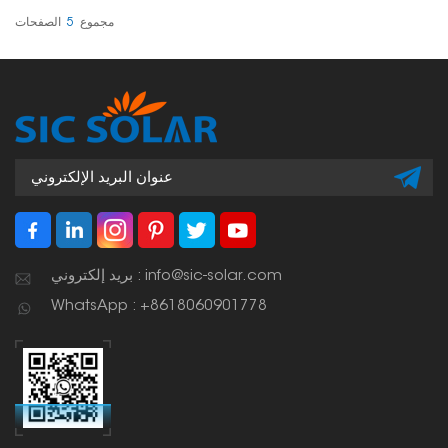
الشمسية في المنازل أو
الشركات.
مجموع
5
الصفحات
بريد إلكتروني : info@sic-solar.com
WhatsApp : +8618060901778