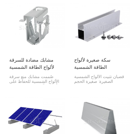
سواءً على سطح المنزل أو
القضبان، وتعمل مع المشابك
على الأرض. وهي خفيفة
الوسطى للحفاظ على كل
الوزن لكنها متينة، مما يجعل
شيء في مكانه.
تركيبها سريعًا وسهلاً.
سكة صغيرة لألواح
مشابك مضادة للسرقة
الطاقة الشمسية
لألواح الطاقة الشمسية
قضبان تثبيت الألواح الشمسية
صُممت مشابك منع سرقة
الصغيرة: صغيرة الحجم
الألواح الشمسية للحفاظ على
وخفيفة الوزن، وتجعل تركيب
ألواحك آمنة من السرقة عن
الألواح الشمسية سهلاً للغاية،
طريق تثبيتها على قضبان
خاصةً على الأسطح. فهي
التثبيت.
توفر الدعم اللازم للألواح دون
الحاجة إلى القضبان الطويلة
والثقيلة المعتادة.