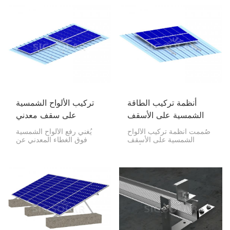
بنظام التركيب الصحيح،
المقاوم للصدأ، ويتميز بالقوة
تضمن لك الأمان، ومقاومة
والمتانة ومقاومة التآكل وعمر
التسرب، وعمرًا افتراضيًا
الخدمة الطويل. يوفر هذا
طويلًا لأنظمة الطاقة
الهيكل حلاً خفيف الوزن وقويًا
الشمسية الكهروضوئية في
لمشاريع الطاقة الشمسية
المنازل والمنشآت التجارية
المنزلية والمكاتب والصناعية.
والصناعية.
أنظمة تركيب الطاقة
تركيب الألواح الشمسية
الشمسية على الأسقف
على سقف معدني
المعدنية
صُممت أنظمة تركيب الألواح
يُغني رفع الألواح الشمسية
الشمسية على الأسقف
فوق الغطاء المعدني عن
المعدنية لتثبيت الألواح
الحاجة إلى اختراق السطح،
الكهروضوئية على أي نوع من
مما يُقلل من خطر
الأسقف المعدنية، سواءً كانت
الانسكابات. كما يُمكن تزويد
شبه منحرفة أو مموجة أو
الأسقف المعدنية المُضلّعة
ذات صفائح درزة قائمة. تتميز
والثلاثية الجوانب بأجهزة
هذه الأنظمة المتينة وخفيفة
شحن تعمل بالطاقة الشمسية
الوزن وسهلة التركيب بسهولة
باستخدام أقسام مُصمّمة
التركيب، حيث لا تتطلب
خصيصًا ومعدات تثبيت.
اختراق سطح السقف، مما
يحافظ على سلامته.