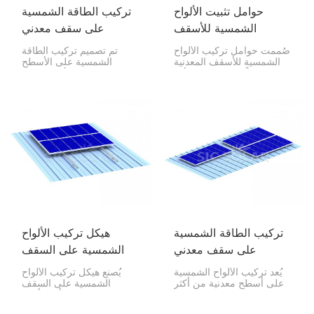
حوامل تثبيت الألواح
تركيب الطاقة الشمسية
الشمسية للأسقف
على سقف معدني
المعدنية
صُممت حوامل تركيب الألواح
تم تصميم تركيب الطاقة
الشمسية للأسقف المعدنية
الشمسية على الأسطح
لتوفر حلاً متينًا وطويل الأمد
المعدنية لتوفير الأمان وطول
وموثوقًا به لتركيب وحدات
العمر والفعالية من حيث
الطاقة الشمسية على جميع
التكلفة في وضع الوحدات
أنواع الأسقف المعدنية. يتيح
الكهروضوئية على أي نوع من
هذا المنتج سهولة التركيب
الأسطح المعدنية - سواء كانت
دون التسبب في أي ضرر
مموجة أو شبه منحرفة أو
للسقف.
ذات طبقات قائمة.
تركيب الطاقة الشمسية
هيكل تركيب الألواح
على سقف معدني
الشمسية على السقف
المعدني
يُعد تركيب الألواح الشمسية
يُصنع هيكل تركيب الألواح
على أسطح معدنية من أكثر
الشمسية على السقف
طرق التركيب متانةً وفعاليةً
المعدني من أجود أنواع
من حيث التكلفة. عند تركيبها
الألومنيوم المؤكسد والفولاذ