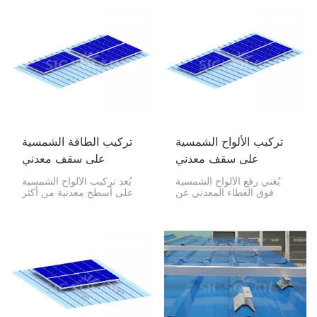
المقاوم للصدأ، ويتميز بالقوة
الطاقة الشمسية على جميع
والمتانة ومقاومة التآكل وعمر
أنواع الأسقف المعدنية. يتيح
الخدمة الطويل. يوفر هذا
هذا المنتج سهولة التركيب
الهيكل حلاً خفيف الوزن وقويًا
دون التسبب في أي ضرر
لمشاريع الطاقة الشمسية
للسقف.
المنزلية والمكاتب والصناعية.
تركيب الألواح الشمسية
تركيب الطاقة الشمسية
على سقف معدني
على سقف معدني
يُغني رفع الألواح الشمسية
يُعد تركيب الألواح الشمسية
فوق الغطاء المعدني عن
على أسطح معدنية من أكثر
الحاجة إلى اختراق السطح،
طرق التركيب متانةً وفعاليةً
مما يُقلل من خطر
من حيث التكلفة. عند تركيبها
الانسكابات. كما يُمكن تزويد
بنظام التركيب الصحيح،
الأسقف المعدنية المُضلّعة
تضمن لك الأمان، ومقاومة
والثلاثية الجوانب بأجهزة
التسرب، وعمرًا افتراضيًا
شحن تعمل بالطاقة الشمسية
طويلًا لأنظمة الطاقة
باستخدام أقسام مُصمّمة
الشمسية الكهروضوئية في
خصيصًا ومعدات تثبيت.
المنازل والمنشآت التجارية
والصناعية.