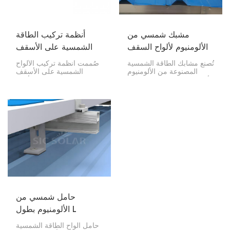
مشبك شمسي من
أنظمة تركيب الطاقة
الألومنيوم لألواح السقف
الشمسية على الأسقف
المعدنية شبه المنحرفة
المعدنية
تُصنع مشابك الطاقة الشمسية
صُممت أنظمة تركيب الألواح
المصنوعة من الألومنيوم
الشمسية على الأسقف
للأسقف شبه المنحرفة بشكل
المعدنية لتثبيت الألواح
أساسي كوسيلة آمنة وفعالة
الكهروضوئية على أي نوع من
للغاية لتركيب الألواح
الأسقف المعدنية، سواءً كانت
الشمسية على هذه الأسقف.
شبه منحرفة أو مموجة أو
يُراعي تصميم هذه المشابك
ذات صفائح درزة قائمة. تتميز
الشكل المميز للأسقف شبه
هذه الأنظمة المتينة وخفيفة
المنحرفة، مما يُعزز استقرار
الوزن وسهلة التركيب بسهولة
الألواح الشمسية، ويزيد من
التركيب، حيث لا تتطلب
قدرتها على امتصاص الطاقة
اختراق سطح السقف، مما
الشمسية.
يحافظ على سلامته.
حامل شمسي من
الألومنيوم بطول L
للسقف المعدني
حامل ألواح الطاقة الشمسية