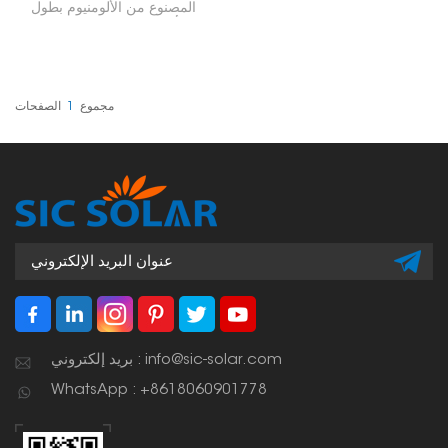
المصنوع من الألومنيوم بطول
قدم واحد (L foot) للأسقف
المعدنية، خفيف الوزن،
مقاوم للتآكل، ومتين،
ومناسب لتركيب الألواح
الشمسية في الهواء الطلق.
يُستخدم كنقطة تثبيت لألواح
مجموع
1
الصفحات
الطاقة الشمسية على
الأسقف المعدنية، حيث يُثبّت
قضبان التثبيت وإطارات
الألواح الشمسية.
بريد إلكتروني : info@sic-solar.com
WhatsApp : +8618060901778