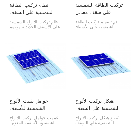
تركيب الطاقة الشمسية
نظام تركيب الطاقة
على سقف معدني
الشمسية على السقف
الحديدي
تم تصميم تركيب الطاقة
نظام تركيب الألواح الشمسية
الشمسية على الأسطح
على الأسقف الحديدية مصمم
المعدنية لتوفير الأمان وطول
خصيصًا لتثبيت الألواح
العمر والفعالية من حيث
الكهروضوئية بأمان على
التكلفة في وضع الوحدات
الأسقف الحديدية. يتميز هذا
الكهروضوئية على أي نوع من
النظام بقوة وموثوقية عالية،
الأسطح المعدنية - سواء كانت
مما يضمن توزيعًا آمنًا
مموجة أو شبه منحرفة أو
للأحمال، بالإضافة إلى الحفاظ
ذات طبقات قائمة.
على مقاومة السقف للماء.
هيكل تركيب الألواح
حوامل تثبيت الألواح
الشمسية على السقف
الشمسية للأسقف
المعدني
المعدنية
يُصنع هيكل تركيب الألواح
صُممت حوامل تركيب الألواح
الشمسية على السقف
الشمسية للأسقف المعدنية
المعدني من أجود أنواع
لتوفر حلاً متينًا وطويل الأمد
الألومنيوم المؤكسد والفولاذ
وموثوقًا به لتركيب وحدات