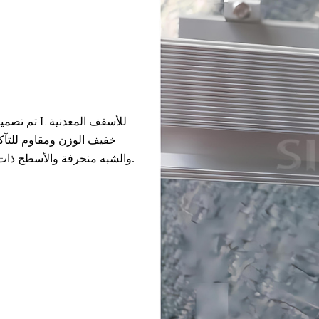
تم تصميم 
خفيف الوزن ومقاوم للتآك
والشبه منحرفة والأسطح ذات اللحامات الدائمة، ويعمل كأساس متين لتركيبات الألواح الشمسية.