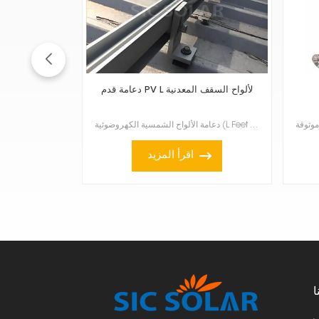
دعامة قدم PV L لألواح السقف المعدنية
دعامة الألواح الشمسية الكهروضوئية (L Feet Bracket) للأسقف المعدنية هي دعامة تثبيت خاصة تُستخدم عادةً...
اقرأ المزيد
ا