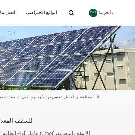
الواقع الافتراضي
اتصل بنا
العربية
English
Deutsch
español
português
حامل شمسي من الألومنيوم بطول L للسقف المعدني
سقف ممو
Nederlands
العربية
حامل شمسي من الألومنيوم بطول L للسقف ا
حامل ألواح الطاقة الشمسية 
日本語