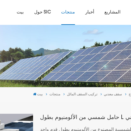
المشاريع
أخبار
منتجات
حول SIC
بيت
ج
سقف معدني
تركيب السقف المائل
منتجات
بيت
لمعدني
المصنوع من الألومنيوم بطول قدم واحد (L foot) للأسقف المعدنية،