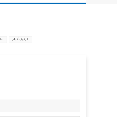
رفوف أقدام L
نظا