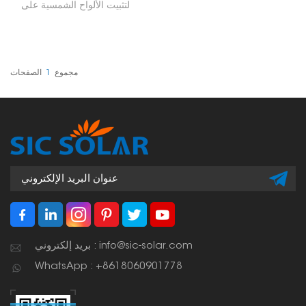
لتثبيت الألواح الشمسية على
نظام السكة، وتحديدًا بين
المشابك الطرفية. تقع هذه
المشابك في منتصف الألواح
الشمسية، مما يضمن تثبيتها
بإحكام ومحاذاتها بدقة،
وبالتالي الحفاظ على قوة
مجموع
1
الصفحات
واستقرار نظام الطاقة
الشمسية بأكمله.
بريد إلكتروني : info@sic-solar.com
WhatsApp : +8618060901778