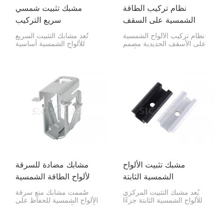
نظام تركيب الطاقة
مشبك تثبيت شمسي
الشمسية على السقف
سريع التركيب
الحديدي
نظام تركيب الألواح الشمسية
تُعد مشابك التثبيت السريع
على الأسقف الحديدية مصمم
للألواح الشمسية أساسية
خصيصًا لتثبيت الألواح
لتركيب الألواح الشمسية. فهي
الكهروضوئية بأمان على
تثبت الألواح الخارجية على
الأسقف الحديدية. يتميز هذا
القضبان، وتعمل مع المشابك
النظام بقوة وموثوقية عالية،
الوسطى للحفاظ على كل
مما يضمن توزيعًا آمنًا
شيء في مكانه.
للأحمال، بالإضافة إلى الحفاظ
على مقاومة السقف للماء.
مشبك تثبيت الألواح
مشابك مضادة للسرقة
الشمسية الثابتة
لألواح الطاقة الشمسية
يُعد مشبك التثبيت المركزي
صُممت مشابك منع سرقة
للألواح الشمسية الثابتة جزءًا
الألواح الشمسية للحفاظ على
مهمًا من نظام تركيب الطاقة
ألواحك آمنة من السرقة عن
الشمسية. فهو يساعد على
طريق تثبيتها على قضبان