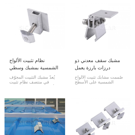
تثبيت الألواح الشمسية
التثبيت.
المجاورة بإحكام على قضبان
التثبيت.
مشبك سقف معدني ذو
نظام تثبيت الألواح
درزات بارزة يعمل
الشمسية بمشبك وسطي
بالطاقة الشمسية
مجوف
صُممت مشابك تثبيت الألواح
يُعدّ مشبك التثبيت المجوّف
الشمسية على الأسطح
في منتصف نظام تثبيت
المعدنية ذات الدرزات
الألواح الشمسية جزءًا مفيدًا
الرأسية لتثبيت الألواح
مصممًا لتثبيت لوحين
الشمسية على هذه الأسطح
شمسيين معًا بإحكام في
دون الحاجة إلى ثقبها أو
نظام الطاقة الشمسية. يُضفي
إتلافها. توفر هذه المشابك
شكله المجوّف عليه القوة
تثبيتًا قويًا ودائمًا مع الحفاظ
وخفة الوزن، مما يُسهّل
على سلامة السطح، مما
عملية تركيب الألواح.
يجعل نظام الطاقة الشمسية
آمنًا ومستقرًا.