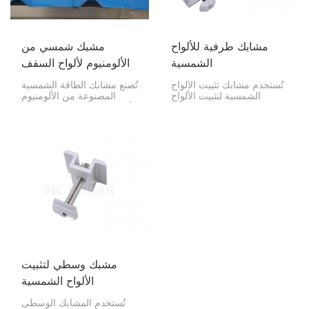
مشابك طرفية للألواح
مشبك شمسي من
الشمسية
الألومنيوم لألواح السقف
المعدنية شبه المنحرفة
تُستخدم مشابك تثبيت الألواح
تُصنع مشابك الطاقة الشمسية
الشمسية لتثبيت الألواح
المصنوعة من الألومنيوم
الشمسية بإحكام والحفاظ
للأسقف شبه المنحرفة بشكل
على استقرارها في نهاية
أساسي كوسيلة آمنة وفعالة
الصف أو الشبكة على مسار
للغاية لتركيب الألواح
التركيب. وتُعد هذه المشابك
الشمسية على هذه الأسقف.
بالغة الأهمية لأنها تضمن بقاء
يُراعي تصميم هذه المشابك
الألواح الشمسية في مكانها
الشكل المميز للأسقف شبه
وعدم تحركها بفعل عوامل
المنحرفة، مما يُعزز استقرار
مثل الرياح أو الثلوج أو
الألواح الشمسية، ويزيد من
تغيرات درجات الحرارة.
قدرتها على امتصاص الطاقة
الشمسية.
مشبك وسطي لتثبيت
الألواح الشمسية
تُستخدم المشابك الوسطى