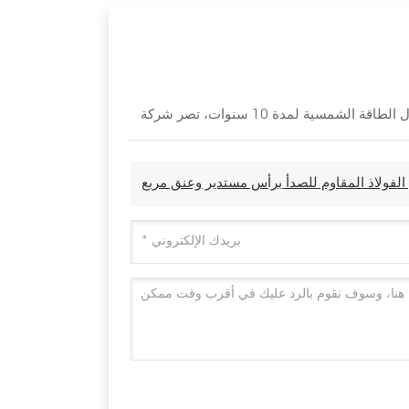
لفولاذ المقاوم للصدأ برأس مستدير وعنق مربع