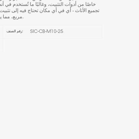
خاصًا من أدوات التثبيت، وغالبًا ما تُستخدم في 
تجميع الأثاث - أي في أي مكان تحتاج فيه إلى تثب
한국의
مربع، مما يمنحها تثبيتًا قويًا ويمنعها من الدوران أثناء التركيب.
Melayu
SIC-CB-M10-25
رقم الصنف:
Tiếng việt