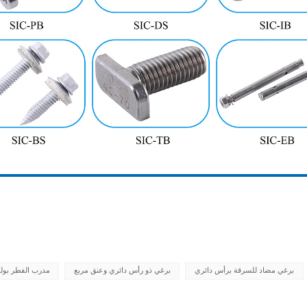
برغي مضاد للسرقة برأس دائري
برغي ذو رأس دائري وعنق مربع
مدرب الفطر بول