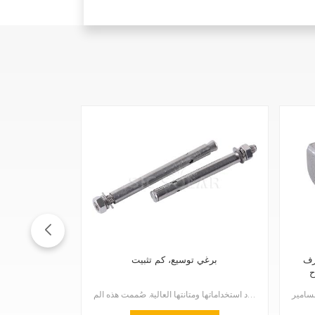
ولاذ
برغي توسيع، كم تثبيت
ح
تتميز مثبتات التثبيت ذات الأكمام والبراغي التمددية بتعدد استخداماتها ومتانتها العالية. صُممت هذه الم...