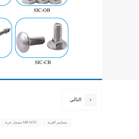
طول
لون
طول
ضمان
التالي
مسامير العربة
مسمار عربة M8 M10