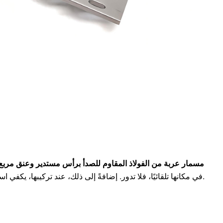
مسمار عربة من الفولاذ المقاوم للصدأ برأس مستدير وعنق مربع
في مكانها تلقائيًا، فلا تدور. إضافةً إلى ذلك، عند تركيبها، يكفي استخدام أداة من جانب واحد فقط.