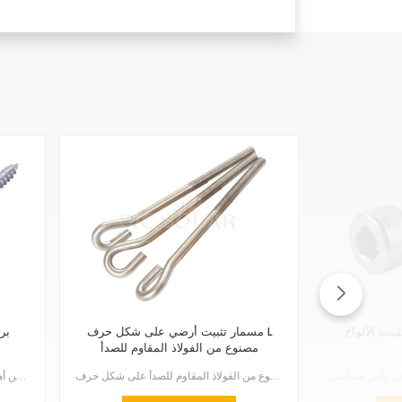
يت الألواح
مسمار تثبيت أرضي على شكل حرف L
بر
مصنوع من الفولاذ المقاوم للصدأ
يُعدّ مسمار التثبيت الأرضي المصنوع من الفولاذ المقاوم للصدأ على شكل حرف L وسيلة قوية وموثوقة لتثبيت ...
تُعدّ البراغي المستخدمة في تثبيت العوارض الخشبية والفولاذية من أهمّ عناصر تركيب أنظمة الطاقة الشمسية...