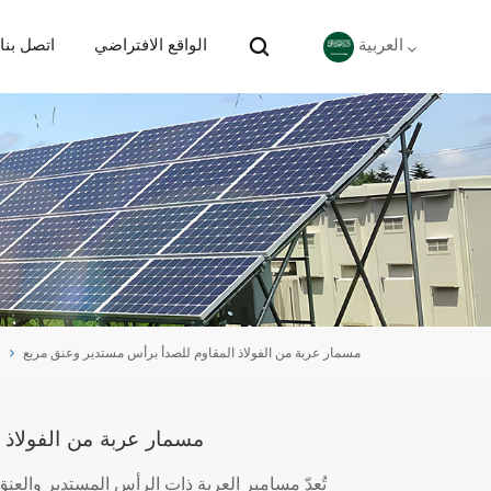
الواقع الافتراضي
اتصل بنا
العربية
English
Deutsch
español
português
مسمار عربة من الفولاذ المقاوم للصدأ برأس مستدير وعنق مربع
Nederlands
العربية
مسمار عربة من الفولاذ 
日本語
تُعدّ مسامير العربة ذات الرأس المستدير والعنق 