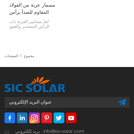
مسمار عربة من الفولاذ
المقاوم للصدأ برأس
مستدير وعنق مربع
تُعدّ مسامير العربة ذات
الرأس المستدير والعنق
المربع المصنوعة من الفولاذ
المقاوم للصدأ نوعًا خاصًا من
أدوات التثبيت، وغالبًا ما
تُستخدم في أنظمة الطاقة
الشمسية، ومشاريع البناء،
وحتى في تجميع الأثاث - أي
مجموع
1
الصفحات
في أي مكان تحتاج فيه إلى
تثبيت محكم. تتميز هذه
المسامير برأس مستدير
وعنق مربع، مما يمنحها تثبيتًا
قويًا ويمنعها من الدوران أثناء
التركيب.
بريد إلكتروني : info@sic-solar.com