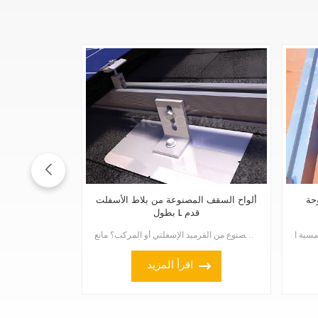
حة
ألواح السقف المصنوعة من بلاط الأسفلت
بطول L قدم
هل تبحث عن طريقة موثوقة لتركيب الألواح الشمسية على سقفك المصنوع من القرميد الإسفلتي أو المركب؟ مانع ...
اقرأ المزيد