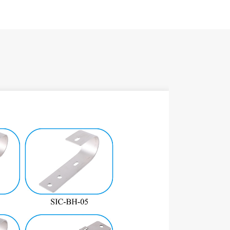
اسم
قع التركيب
حمال الرياح
حمولة الثلج
مادة
لون
ضاد للتآكل