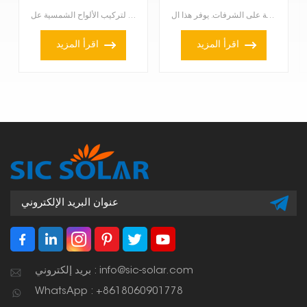
الشمسية
حامل تثبيت الألواح الشمسية للشرفات هو حل عملي ومبتكر لتركيب الألواح الشمسية على الشرفات. يوفر هذا ال...
خطاف الشرفة المصنوع من الفولاذ المقاوم للصدأ لألواح الطاقة الشمسية يُستخدم لتركيب الألواح الشمسية عل...
اقرأ المزيد
اقرأ المزيد
بريد إلكتروني : info@sic-solar.com
WhatsApp : +8618060901778