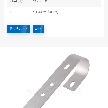
SIC-BH-08
رقم الصنف:
Balcony Railling
:
تحميل
استفسر الآن