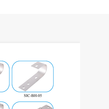
اسم
قع التركيب
حمال الرياح
حمولة الثلج
مادة
لون
ضاد للتآكل