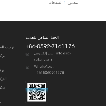
مجموع
1
الصفحات
الخط الساخن للخدمة
+86-0592-7161176
تركيب الس
بريد إلكتروني : info@sic-
ترك
solar.com
WhatsApp :
ترك
+8618060901778
التر
مكو
م