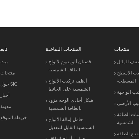
منتجات
المنتجات الساخنة
تابعن
قف المائل
قضبان ألومنيوم لألواح
بيت
الطاقة الشمسية
يب الأسطح
منتجات
المسطحة
أنظمة تركيب الألواح
حول SIC
الشمسية على الحائط
يب الواجهة
أخبار
هيكل أحادي الوجه مزود
كيب الأرضي
مدونة
بالطاقة الشمسية
نات الطاقة
خريطة الموقع
حامل إمالة الألواح
الشمسية
الشمسية القابل للتعديل
تتبع الطاقة